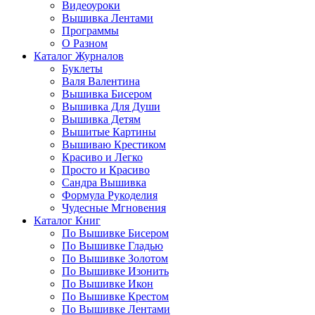
Видеоуроки
Вышивка Лентами
Программы
О Разном
Каталог Журналов
Буклеты
Валя Валентина
Вышивка Бисером
Вышивка Для Души
Вышивка Детям
Вышитые Картины
Вышиваю Крестиком
Красиво и Легко
Просто и Красиво
Сандра Вышивка
Формула Рукоделия
Чудесные Мгновения
Каталог Книг
По Вышивке Бисером
По Вышивке Гладью
По Вышивке Золотом
По Вышивке Изонить
По Вышивке Икон
По Вышивке Крестом
По Вышивке Лентами