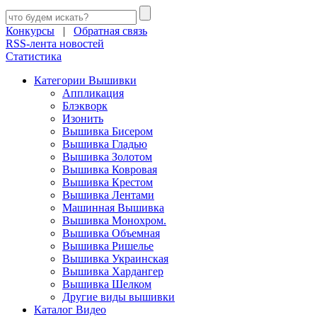
Конкурсы
|
Обратная связь
RSS-лента новостей
Статистика
Категории Вышивки
Аппликация
Блэкворк
Изонить
Вышивка Бисером
Вышивка Гладью
Вышивка Золотом
Вышивка Ковровая
Вышивка Крестом
Вышивка Лентами
Машинная Вышивка
Вышивка Монохром.
Вышивка Объемная
Вышивка Ришелье
Вышивка Украинская
Вышивка Хардангер
Вышивка Шелком
Другие виды вышивки
Каталог Видео