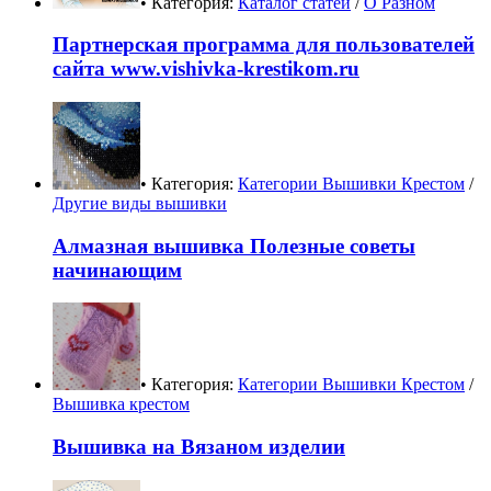
• Категория:
Каталог статей
/
О Разном
Партнерская программа для пользователей
сайта www.vishivka-krestikom.ru
• Категория:
Категории Вышивки Крестом
/
Другие виды вышивки
Алмазная вышивка Полезные советы
начинающим
• Категория:
Категории Вышивки Крестом
/
Вышивка крестом
Вышивка на Вязаном изделии