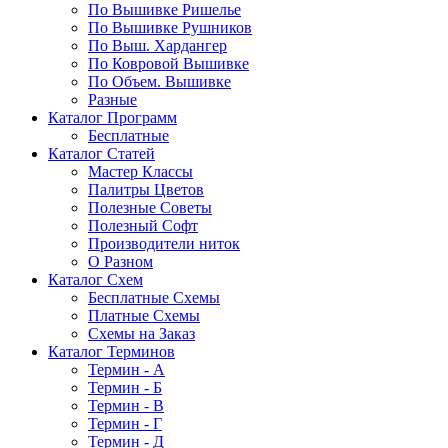
По Вышивке Ришелье
По Вышивке Рушников
По Выш. Хардангер
По Ковровой Вышивке
По Объем. Вышивке
Разные
Каталог Программ
Бесплатные
Каталог Статей
Мастер Классы
Палитры Цветов
Полезные Советы
Полезный Софт
Производители ниток
О Разном
Каталог Схем
Бесплатные Схемы
Платные Схемы
Схемы на Заказ
Каталог Терминов
Термин - А
Термин - Б
Термин - В
Термин - Г
Термин - Д