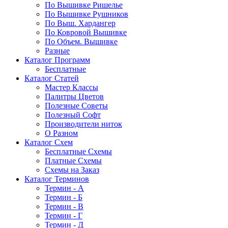
По Вышивке Ришелье
По Вышивке Рушников
По Выш. Хардангер
По Ковровой Вышивке
По Объем. Вышивке
Разные
Каталог Программ
Бесплатные
Каталог Статей
Мастер Классы
Палитры Цветов
Полезные Советы
Полезный Софт
Производители ниток
О Разном
Каталог Схем
Бесплатные Схемы
Платные Схемы
Схемы на Заказ
Каталог Терминов
Термин - А
Термин - Б
Термин - В
Термин - Г
Термин - Д