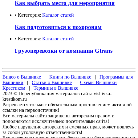
Как выбрать место для мероприятия
• Категория:
Каталог статей
Как подготовиться к похоронам
• Категория:
Каталог статей
Грузоперевозки от компании Gtrans
Видео о Вышивке
|
Книги по Вышивке
|
Программы для
Вышивки
|
Статьи о Вышивке
|
Схемы Вышивки
Крестиком
|
Термины в Вышивке
2023 © Перепубликация материалов сайта vishivka-
krestikom.ru
Разрешается только с обязательным проставлением активной
ссылки на первоисточник!
Все материалы сайта защищены авторским правом и
пополняются исключительно посетителями сайта!
Любое нарушение авторских и смежных прав, может повлечь
за собой уголовную ответственность!
Все материалы можно скачать бесплатно и без регистрации на