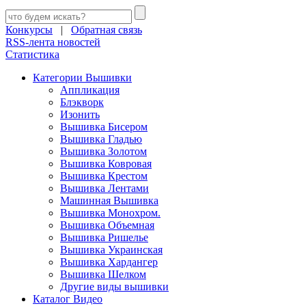
Конкурсы
|
Обратная связь
RSS-лента новостей
Статистика
Категории Вышивки
Аппликация
Блэкворк
Изонить
Вышивка Бисером
Вышивка Гладью
Вышивка Золотом
Вышивка Ковровая
Вышивка Крестом
Вышивка Лентами
Машинная Вышивка
Вышивка Монохром.
Вышивка Объемная
Вышивка Ришелье
Вышивка Украинская
Вышивка Хардангер
Вышивка Шелком
Другие виды вышивки
Каталог Видео