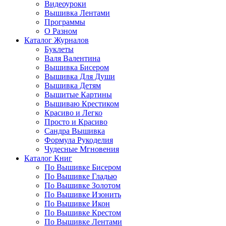
Видеоуроки
Вышивка Лентами
Программы
О Разном
Каталог Журналов
Буклеты
Валя Валентина
Вышивка Бисером
Вышивка Для Души
Вышивка Детям
Вышитые Картины
Вышиваю Крестиком
Красиво и Легко
Просто и Красиво
Сандра Вышивка
Формула Рукоделия
Чудесные Мгновения
Каталог Книг
По Вышивке Бисером
По Вышивке Гладью
По Вышивке Золотом
По Вышивке Изонить
По Вышивке Икон
По Вышивке Крестом
По Вышивке Лентами