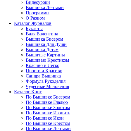
Видеоуроки
Вышивка Лентами
Программы
О Разном
Каталог Журналов
Буклеты
Валя Валентина
Вышивка Бисером
Вышивка Для Души
Вышивка Детям
Вышитые Картины
Вышиваю Крестиком
Красиво и Легко
Просто и Красиво
Сандра Вышивка
Формула Рукоделия
Чудесные Мгновения
Каталог Книг
По Вышивке Бисером
По Вышивке Гладью
По Вышивке Золотом
По Вышивке Изонить
По Вышивке Икон
По Вышивке Крестом
По Вышивке Лентами