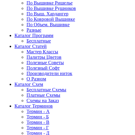
По Вышивке Ришелье
По Вышивке Рушников
По Выш. Хардангер
По Ковровой Вышивке
По Объем. Вышивке
Разные
Каталог Программ
Бесплатные
Каталог Статей
Мастер Классы
Палитры Цветов
Полезные Советы
Полезный Софт
Производители ниток
О Разном
Каталог Схем
Бесплатные Схемы
Платные Схемы
Схемы на Заказ
Каталог Терминов
Термин - А
Термин - Б
Термин - В
Термин - Г
Термин - Д