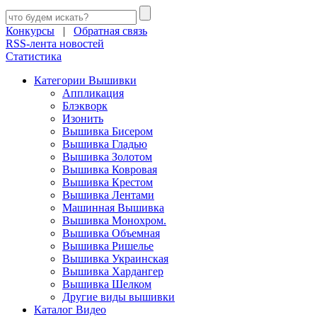
Конкурсы
|
Обратная связь
RSS-лента новостей
Статистика
Категории Вышивки
Аппликация
Блэкворк
Изонить
Вышивка Бисером
Вышивка Гладью
Вышивка Золотом
Вышивка Ковровая
Вышивка Крестом
Вышивка Лентами
Машинная Вышивка
Вышивка Монохром.
Вышивка Объемная
Вышивка Ришелье
Вышивка Украинская
Вышивка Хардангер
Вышивка Шелком
Другие виды вышивки
Каталог Видео