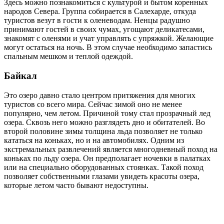
Здесь можно познакомиться с культурой и бытом коренных
народов Севера. Группа собирается в Салехарде, откуда
туристов везут в гости к оленеводам. Ненцы радушно
принимают гостей в своих чумах, угощают деликатесами,
знакомят с оленями и учат управлять с упряжкой. Желающие
могут остаться на ночь. В этом случае необходимо запастись
спальным мешком и теплой одеждой.
Байкал
Это озеро давно стало центром притяжения для многих
туристов со всего мира. Сейчас зимой оно не менее
популярно, чем летом. Причиной тому стал прозрачный лед
озера. Сквозь него можно разглядеть дно и обитателей. Во
второй половине зимы толщина льда позволяет не только
кататься на коньках, но и на автомобилях. Одним из
экстремальных развлечений является многодневный поход на
коньках по льду озера. Он предполагает ночевки в палатках
или на специально оборудованных стоянках. Такой поход
позволяет собственными глазами увидеть красоты озера,
которые летом часто бывают недоступны.