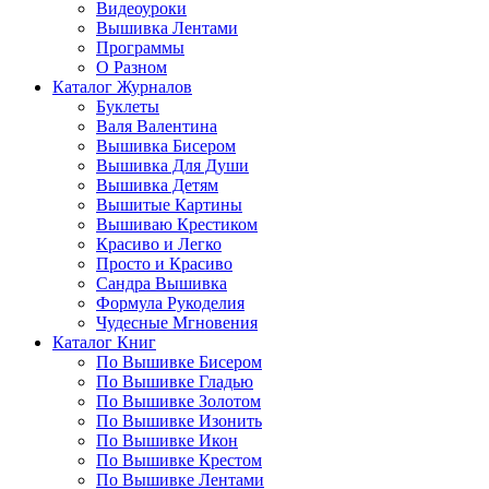
Видеоуроки
Вышивка Лентами
Программы
О Разном
Каталог Журналов
Буклеты
Валя Валентина
Вышивка Бисером
Вышивка Для Души
Вышивка Детям
Вышитые Картины
Вышиваю Крестиком
Красиво и Легко
Просто и Красиво
Сандра Вышивка
Формула Рукоделия
Чудесные Мгновения
Каталог Книг
По Вышивке Бисером
По Вышивке Гладью
По Вышивке Золотом
По Вышивке Изонить
По Вышивке Икон
По Вышивке Крестом
По Вышивке Лентами