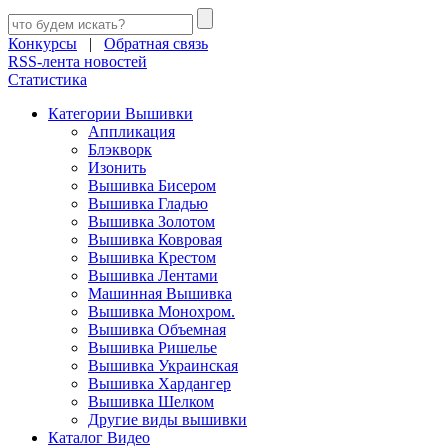
Конкурсы
|
Обратная связь
RSS-лента новостей
Статистика
Категории Вышивки
Аппликация
Блэкворк
Изонить
Вышивка Бисером
Вышивка Гладью
Вышивка Золотом
Вышивка Ковровая
Вышивка Крестом
Вышивка Лентами
Машинная Вышивка
Вышивка Монохром.
Вышивка Объемная
Вышивка Ришелье
Вышивка Украинская
Вышивка Хардангер
Вышивка Шелком
Другие виды вышивки
Каталог Видео