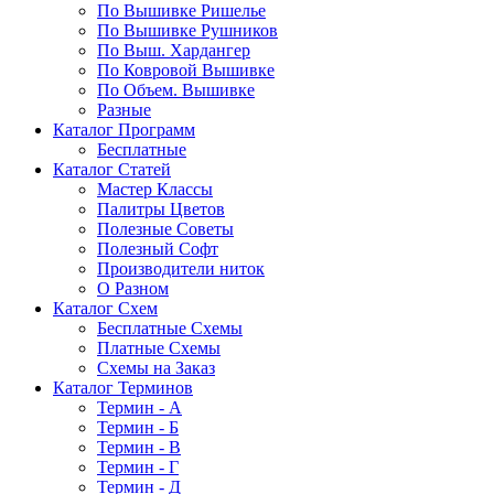
По Вышивке Ришелье
По Вышивке Рушников
По Выш. Хардангер
По Ковровой Вышивке
По Объем. Вышивке
Разные
Каталог Программ
Бесплатные
Каталог Статей
Мастер Классы
Палитры Цветов
Полезные Советы
Полезный Софт
Производители ниток
О Разном
Каталог Схем
Бесплатные Схемы
Платные Схемы
Схемы на Заказ
Каталог Терминов
Термин - А
Термин - Б
Термин - В
Термин - Г
Термин - Д