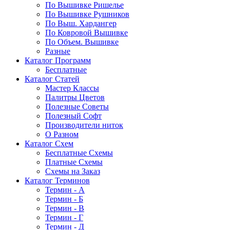
По Вышивке Ришелье
По Вышивке Рушников
По Выш. Хардангер
По Ковровой Вышивке
По Объем. Вышивке
Разные
Каталог Программ
Бесплатные
Каталог Статей
Мастер Классы
Палитры Цветов
Полезные Советы
Полезный Софт
Производители ниток
О Разном
Каталог Схем
Бесплатные Схемы
Платные Схемы
Схемы на Заказ
Каталог Терминов
Термин - А
Термин - Б
Термин - В
Термин - Г
Термин - Д