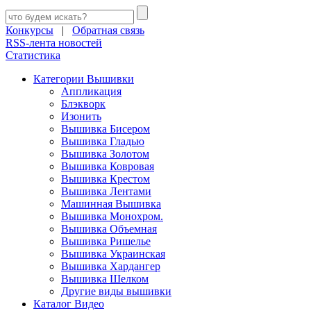
Конкурсы
|
Обратная связь
RSS-лента новостей
Статистика
Категории Вышивки
Аппликация
Блэкворк
Изонить
Вышивка Бисером
Вышивка Гладью
Вышивка Золотом
Вышивка Ковровая
Вышивка Крестом
Вышивка Лентами
Машинная Вышивка
Вышивка Монохром.
Вышивка Объемная
Вышивка Ришелье
Вышивка Украинская
Вышивка Хардангер
Вышивка Шелком
Другие виды вышивки
Каталог Видео