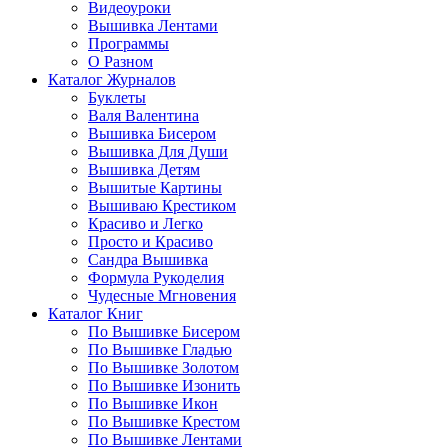
Видеоуроки
Вышивка Лентами
Программы
О Разном
Каталог Журналов
Буклеты
Валя Валентина
Вышивка Бисером
Вышивка Для Души
Вышивка Детям
Вышитые Картины
Вышиваю Крестиком
Красиво и Легко
Просто и Красиво
Сандра Вышивка
Формула Рукоделия
Чудесные Мгновения
Каталог Книг
По Вышивке Бисером
По Вышивке Гладью
По Вышивке Золотом
По Вышивке Изонить
По Вышивке Икон
По Вышивке Крестом
По Вышивке Лентами