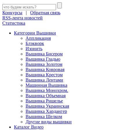
Конкурсы
|
Обратная связь
RSS-лента новостей
Статистика
Категории Вышивки
Аппликация
Блэкворк
Изонить
Вышивка Бисером
Вышивка Гладью
Вышивка Золотом
Вышивка Ковровая
Вышивка Крестом
Вышивка Лентами
Машинная Вышивка
Вышивка Монохром.
Вышивка Объемная
Вышивка Ришелье
Вышивка Украинская
Вышивка Хардангер
Вышивка Шелком
Другие виды вышивки
Каталог Видео