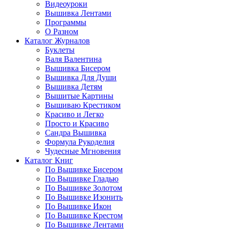
Видеоуроки
Вышивка Лентами
Программы
О Разном
Каталог Журналов
Буклеты
Валя Валентина
Вышивка Бисером
Вышивка Для Души
Вышивка Детям
Вышитые Картины
Вышиваю Крестиком
Красиво и Легко
Просто и Красиво
Сандра Вышивка
Формула Рукоделия
Чудесные Мгновения
Каталог Книг
По Вышивке Бисером
По Вышивке Гладью
По Вышивке Золотом
По Вышивке Изонить
По Вышивке Икон
По Вышивке Крестом
По Вышивке Лентами