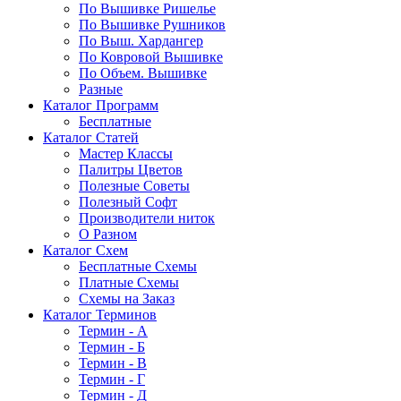
По Вышивке Ришелье
По Вышивке Рушников
По Выш. Хардангер
По Ковровой Вышивке
По Объем. Вышивке
Разные
Каталог Программ
Бесплатные
Каталог Статей
Мастер Классы
Палитры Цветов
Полезные Советы
Полезный Софт
Производители ниток
О Разном
Каталог Схем
Бесплатные Схемы
Платные Схемы
Схемы на Заказ
Каталог Терминов
Термин - А
Термин - Б
Термин - В
Термин - Г
Термин - Д