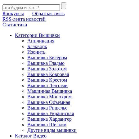
Конкурсы
|
Обратная связь
RSS-лента новостей
Статистика
Категории Вышивки
Аппликация
Блэкворк
Изонить
Вышивка Бисером
Вышивка Гладью
Вышивка Золотом
Вышивка Ковровая
Вышивка Крестом
Вышивка Лентами
Машинная Вышивка
Вышивка Монохром.
Вышивка Объемная
Вышивка Ришелье
Вышивка Украинская
Вышивка Хардангер
Вышивка Шелком
Другие виды вышивки
Каталог Видео