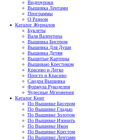
Видеоуроки
Вышивка Лентами
Программы
О Разном
Каталог Журналов
Буклеты
Валя Валентина
Вышивка Бисером
Вышивка Для Души
Вышивка Детям
Вышитые Картины
Вышиваю Крестиком
Красиво и Легко
Просто и Красиво
Сандра Вышивка
Формула Рукоделия
Чудесные Мгновения
Каталог Книг
По Вышивке Бисером
По Вышивке Гладью
По Вышивке Золотом
По Вышивке Изонить
По Вышивке Икон
По Вышивке Крестом
По Вышивке Лентами