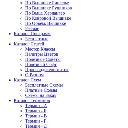
По Вышивке Ришелье
По Вышивке Рушников
По Выш. Хардангер
По Ковровой Вышивке
По Объем. Вышивке
Разные
Каталог Программ
Бесплатные
Каталог Статей
Мастер Классы
Палитры Цветов
Полезные Советы
Полезный Софт
Производители ниток
О Разном
Каталог Схем
Бесплатные Схемы
Платные Схемы
Схемы на Заказ
Каталог Терминов
Термин - А
Термин - Б
Термин - В
Термин - Г
Термин - Д