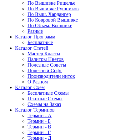
По Вышивке Ришелье
По Вышивке Рушников
По Выш. Хардангер
По Ковровой Вышивке
По Объем. Вышивке
Разные
Каталог Программ
Бесплатные
Каталог Статей
Мастер Классы
Палитры Цветов
Полезные Советы
Полезный Софт
Производители ниток
О Разном
Каталог Схем
Бесплатные Схемы
Платные Схемы
Схемы на Заказ
Каталог Терминов
Термин - А
Термин - Б
Термин - В
Термин - Г
Термин - Д