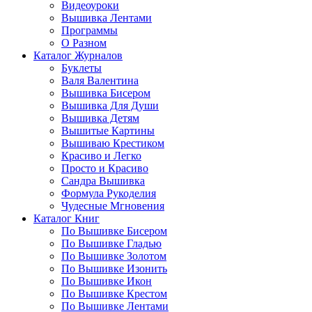
Видеоуроки
Вышивка Лентами
Программы
О Разном
Каталог Журналов
Буклеты
Валя Валентина
Вышивка Бисером
Вышивка Для Души
Вышивка Детям
Вышитые Картины
Вышиваю Крестиком
Красиво и Легко
Просто и Красиво
Сандра Вышивка
Формула Рукоделия
Чудесные Мгновения
Каталог Книг
По Вышивке Бисером
По Вышивке Гладью
По Вышивке Золотом
По Вышивке Изонить
По Вышивке Икон
По Вышивке Крестом
По Вышивке Лентами