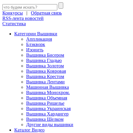
Конкурсы
|
Обратная связь
RSS-лента новостей
Статистика
Категории Вышивки
Аппликация
Блэкворк
Изонить
Вышивка Бисером
Вышивка Гладью
Вышивка Золотом
Вышивка Ковровая
Вышивка Крестом
Вышивка Лентами
Машинная Вышивка
Вышивка Монохром.
Вышивка Объемная
Вышивка Ришелье
Вышивка Украинская
Вышивка Хардангер
Вышивка Шелком
Другие виды вышивки
Каталог Видео