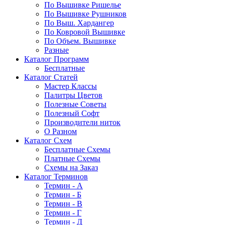
По Вышивке Ришелье
По Вышивке Рушников
По Выш. Хардангер
По Ковровой Вышивке
По Объем. Вышивке
Разные
Каталог Программ
Бесплатные
Каталог Статей
Мастер Классы
Палитры Цветов
Полезные Советы
Полезный Софт
Производители ниток
О Разном
Каталог Схем
Бесплатные Схемы
Платные Схемы
Схемы на Заказ
Каталог Терминов
Термин - А
Термин - Б
Термин - В
Термин - Г
Термин - Д