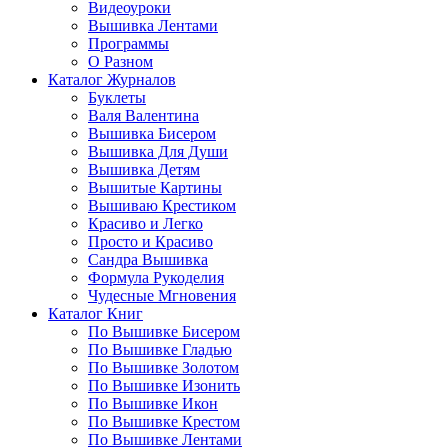
Видеоуроки
Вышивка Лентами
Программы
О Разном
Каталог Журналов
Буклеты
Валя Валентина
Вышивка Бисером
Вышивка Для Души
Вышивка Детям
Вышитые Картины
Вышиваю Крестиком
Красиво и Легко
Просто и Красиво
Сандра Вышивка
Формула Рукоделия
Чудесные Мгновения
Каталог Книг
По Вышивке Бисером
По Вышивке Гладью
По Вышивке Золотом
По Вышивке Изонить
По Вышивке Икон
По Вышивке Крестом
По Вышивке Лентами