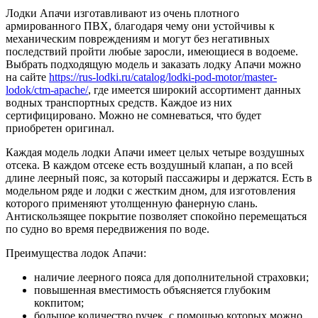
Лодки Апачи изготавливают из очень плотного
армированного ПВХ, благодаря чему они устойчивы к
механическим повреждениям и могут без негативных
последствий пройти любые заросли, имеющиеся в водоеме.
Выбрать подходящую модель и заказать лодку Апачи можно
на сайте
https://rus-lodki.ru/catalog/lodki-pod-motor/master-
lodok/ctm-apache/
, где имеется широкий ассортимент данных
водных транспортных средств. Каждое из них
сертифицировано. Можно не сомневаться, что будет
приобретен оригинал.
Каждая модель лодки Апачи имеет целых четыре воздушных
отсека. В каждом отсеке есть воздушный клапан, а по всей
длине леерный пояс, за который пассажиры и держатся. Есть в
модельном ряде и лодки с жестким дном, для изготовления
которого применяют утолщенную фанерную слань.
Антискользящее покрытие позволяет спокойно перемещаться
по судно во время передвижения по воде.
Преимущества лодок Апачи:
наличие леерного пояса для дополнительной страховки;
повышенная вместимость объясняется глубоким
кокпитом;
большое количество ручек, с помощью которых можно