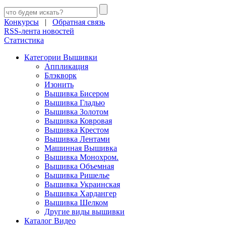
Конкурсы
|
Обратная связь
RSS-лента новостей
Статистика
Категории Вышивки
Аппликация
Блэкворк
Изонить
Вышивка Бисером
Вышивка Гладью
Вышивка Золотом
Вышивка Ковровая
Вышивка Крестом
Вышивка Лентами
Машинная Вышивка
Вышивка Монохром.
Вышивка Объемная
Вышивка Ришелье
Вышивка Украинская
Вышивка Хардангер
Вышивка Шелком
Другие виды вышивки
Каталог Видео