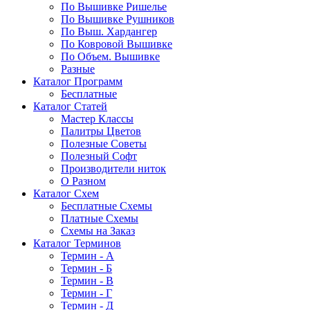
По Вышивке Ришелье
По Вышивке Рушников
По Выш. Хардангер
По Ковровой Вышивке
По Объем. Вышивке
Разные
Каталог Программ
Бесплатные
Каталог Статей
Мастер Классы
Палитры Цветов
Полезные Советы
Полезный Софт
Производители ниток
О Разном
Каталог Схем
Бесплатные Схемы
Платные Схемы
Схемы на Заказ
Каталог Терминов
Термин - А
Термин - Б
Термин - В
Термин - Г
Термин - Д