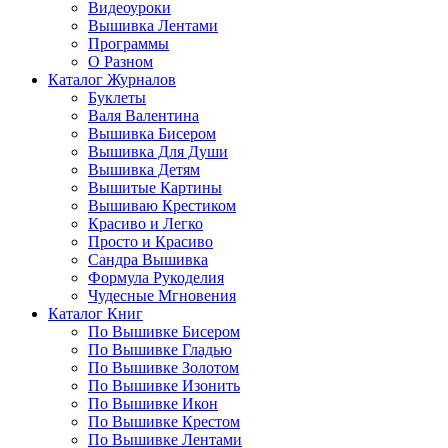
Видеоуроки
Вышивка Лентами
Программы
О Разном
Каталог Журналов
Буклеты
Валя Валентина
Вышивка Бисером
Вышивка Для Души
Вышивка Детям
Вышитые Картины
Вышиваю Крестиком
Красиво и Легко
Просто и Красиво
Сандра Вышивка
Формула Рукоделия
Чудесные Мгновения
Каталог Книг
По Вышивке Бисером
По Вышивке Гладью
По Вышивке Золотом
По Вышивке Изонить
По Вышивке Икон
По Вышивке Крестом
По Вышивке Лентами