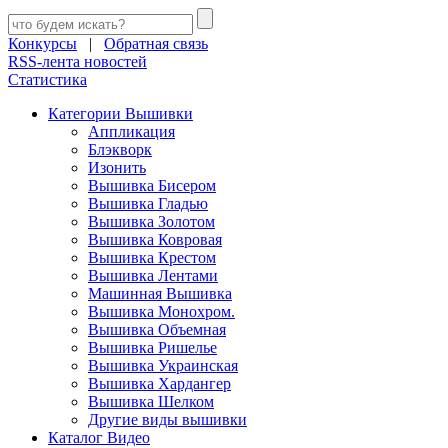
Конкурсы
|
Обратная связь
RSS-лента новостей
Статистика
Категории Вышивки
Аппликация
Блэкворк
Изонить
Вышивка Бисером
Вышивка Гладью
Вышивка Золотом
Вышивка Ковровая
Вышивка Крестом
Вышивка Лентами
Машинная Вышивка
Вышивка Монохром.
Вышивка Объемная
Вышивка Ришелье
Вышивка Украинская
Вышивка Хардангер
Вышивка Шелком
Другие виды вышивки
Каталог Видео