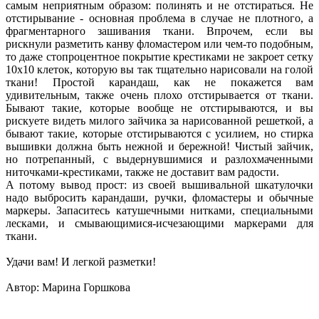
самым неприятным образом: полинять и не отстираться. Не
отстирывание - основная проблема в случае не плотного, а
фрагментарного зашивания ткани. Впрочем, если вы
рискнули разметить канву фломастером или чем-то подобным,
то даже стопроцентное покрытие крестиками не закроет сетку
10х10 клеток, которую вы так тщательно нарисовали на голой
ткани! Простой карандаш, как не покажется вам
удивительным, также очень плохо отстирывается от ткани.
Бывают такие, которые вообще не отстирываются, и вы
рискуете видеть милого зайчика за нарисованной решеткой, а
бывают такие, которые отстирываются с усилием, но стирка
вышивки должна быть нежной и бережной! Чистый зайчик,
но потрепанный, с выдернувшимися и разлохмаченными
ниточками-крестиками, также не доставит вам радости.
А потому вывод прост: из своей вышивальной шкатулочки
надо выбросить карандаши, ручки, фломастеры и обычные
маркеры. Запаситесь катушечными нитками, специальными
лесками, и смывающимися-исчезающими маркерами для
ткани.
Удачи вам! И легкой разметки!
Автор: Марина Горшкова