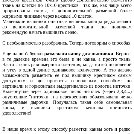
ткань на клетки по 10х10 крестиков - так же, как чаще всего
прорисованы схемы, с дополнительной разметкой более
жирными линиями через каждые 10 клеток.
Маленькие вышивки опытные вышивальщицы редко делают
со вспомогательной разметкой ткани, но новичкам
рекомендую начать вышивать с нею.
С необходимостью разобрались. Теперь поговорим о способах.
Еще наши бабушки
размечали канву для вышивки
. Вернее,
в те далекие времена это была и не канва, а просто ткань.
Часто - ткань равномерного плетения, когда нитей по долевой
и утку в одной длине одинаковое количество. А это давало
возможность разметить ее под вышивку крестиком самым
доступным и до простоты гениальным способом: по
вертикали и горизонтали выдергивались из полотна ниточки.
Выдернутые через одинаковое число ниточек (через 2,3,4...)
опустевшие "ниточки" на перекрестиях образовывали четко
различимые дырочки. Получалась такая себе самодельная
канва, и вышивка крестиком начинала приносить
удовольствие!
В наше время к этому способу разметки канвы хоть и редко,