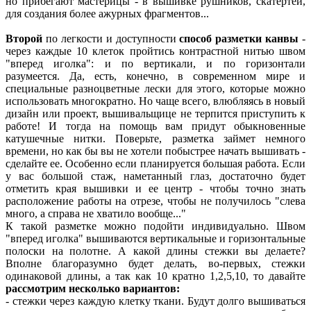
но прибегают мастерицы - в вышивке рушников, скатертей,
для создания более ажурных фрагментов...
Второй
по легкости и доступности
способ разметки канвы
-
через каждые 10 клеток пройтись контрастной нитью швом
"вперед иголка": и по вертикали, и по горизонтали
разумеется. Да, есть, конечно, в современном мире и
специальные разноцветные лески для этого, которые можно
использовать многократно. Но чаще всего, влюбляясь в новый
дизайн или проект, вышивальщице не терпится приступить к
работе! И тогда на помощь вам придут обыкновенные
катушечные нитки. Поверьте, разметка займет немного
времени, но как бы вы не хотели побыстрее начать вышивать -
сделайте ее. Особенно если планируется большая работа. Если
у вас большой стаж, наметанный глаз, достаточно будет
отметить края вышивки и ее центр - чтобы точно знать
расположение работы на отрезе, чтобы не получилось "слева
много, а справа не хватило вообще..."
К такой разметке можно подойти индивидуально. Швом
"вперед иголка" вышиваются вертикальные и горизонтальные
полоски на полотне. А какой длины стежки вы делаете?
Вполне благоразумно будет делать, во-первых, стежки
одинаковой длины, а так как 10 кратно 1,2,5,10, то давайте
рассмотрим несколько вариантов:
- стежки через каждую клетку ткани. Будут долго вышиваться