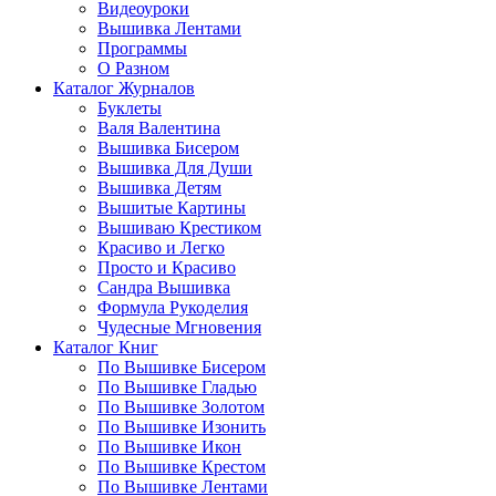
Видеоуроки
Вышивка Лентами
Программы
О Разном
Каталог Журналов
Буклеты
Валя Валентина
Вышивка Бисером
Вышивка Для Души
Вышивка Детям
Вышитые Картины
Вышиваю Крестиком
Красиво и Легко
Просто и Красиво
Сандра Вышивка
Формула Рукоделия
Чудесные Мгновения
Каталог Книг
По Вышивке Бисером
По Вышивке Гладью
По Вышивке Золотом
По Вышивке Изонить
По Вышивке Икон
По Вышивке Крестом
По Вышивке Лентами