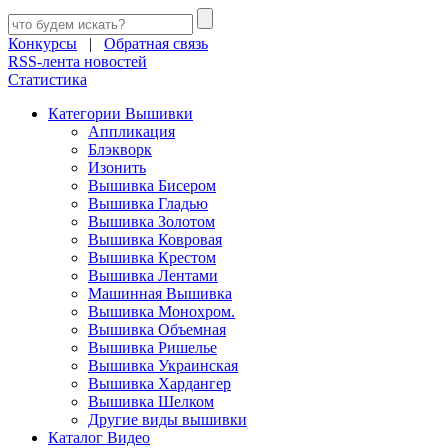
Конкурсы
|
Обратная связь
RSS-лента новостей
Статистика
Категории Вышивки
Аппликация
Блэкворк
Изонить
Вышивка Бисером
Вышивка Гладью
Вышивка Золотом
Вышивка Ковровая
Вышивка Крестом
Вышивка Лентами
Машинная Вышивка
Вышивка Монохром.
Вышивка Объемная
Вышивка Ришелье
Вышивка Украинская
Вышивка Хардангер
Вышивка Шелком
Другие виды вышивки
Каталог Видео