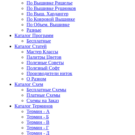
По Вышивке Ришелье
По Вышивке Рушников
По Выш. Хардангер
По Ковровой Вышивке
По Объем. Вышивке
Разные
Каталог Программ
Бесплатные
Каталог Статей
Мастер Классы
Палитры Цветов
Полезные Советы
Полезный Софт
Производители ниток
О Разном
Каталог Схем
Бесплатные Схемы
Платные Схемы
Схемы на Заказ
Каталог Терминов
Термин - А
Термин - Б
Термин - В
Термин - Г
Термин - Д