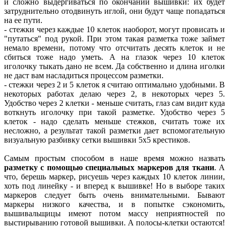
и сложно выдергиваться по окончании вышивки: их будет
затруднительно отодвинуть иглой, они будут чаще попадаться
на ее пути.
- стежки через каждые 10 клеток наоборот, могут провисать и
"путаться" под рукой. При этом такая разметка тоже займет
немало времени, потому что отсчитать десять клеток и не
сбиться тоже надо уметь. А на глазок через 10 клеток
иголочку тыкать дано не всем. Да собственно и длина иголки
не даст вам насладиться процессом разметки.
- стежки через 2 и 5 клеток я считаю оптимально удобными. В
некоторых работах делаю через 2, в некоторых через 5.
Удобство через 2 клетки - меньше считать, глаз сам видит куда
воткнуть иголочку при такой разметке. Удобство через 5
клеток - надо сделать меньше стежков, считать тоже их
несложно, а результат такой разметки дает вспомогательную
визуальную разбивку сетки вышивки 5х5 крестиков.
Самым простым способом в наше время можно назвать
разметку с помощью специальных маркеров для ткани
. А
что, берешь маркер, рисуешь через каждых 10 клеток линии,
хоть под линейку - и вперед к вышивке! Но в выборе таких
маркеров следует быть очень внимательными. Бывают
маркеры низкого качества, и в попытке сэкономить,
вышивальщицы имеют потом массу неприятностей по
выстирыванию готовой вышивки. А полосы-клетки остаются!