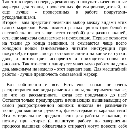
Так что в первую очередь рекомендую покупать качественные
маркеры для ткани, проверенных фирм-производителей, и
еще лучше - проверенных в работе подругами-
рукодельницами.
Второе - вам предстоит нелегкий выбор между видами этих
самых маркеров. Ведь помимо разных цветов (для белой и
светлой ткани это чаще всего голубой) для разных тканей,
есть еще маркеры смываемые и исчезающие. Первые остаются
на ткани до конца вышивки, и смываются чаще всего
холодной водой (внимательно читайте инструкции при
покупке!), вторые - могут оставлять линии на канве на сутки-
двое, а потом цвет испаряется и приходится снова их
рисовать. Так что если планируете маленькую работу на день-
два, максимум на неделю - этот вариант ваш. Для масштабной
работы - лучше предпочесть смываемый маркер.
Вот собственно и все. Есть еще разные не очень
распространенные виды разметки канвы, экспериментальные,
но что их рассматривать, когда все придумано до нас?
Остается только предупредить начинающих вышивальщиц от
самой распространенной ошибки: никогда не размечайте
ткань для вышивки ручками, фломастерами и карандашами!
Эти материалы не предназначены для работы с тканью, и
потому при стирке (а вышитую работу по завершении
процесса вышивки обязательно стирают) могут повести себя