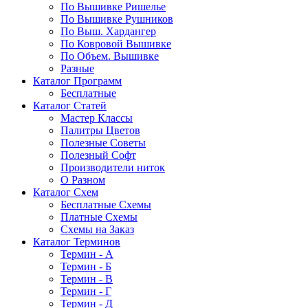
По Вышивке Ришелье
По Вышивке Рушников
По Выш. Хардангер
По Ковровой Вышивке
По Объем. Вышивке
Разные
Каталог Программ
Бесплатные
Каталог Статей
Мастер Классы
Палитры Цветов
Полезные Советы
Полезный Софт
Производители ниток
О Разном
Каталог Схем
Бесплатные Схемы
Платные Схемы
Схемы на Заказ
Каталог Терминов
Термин - А
Термин - Б
Термин - В
Термин - Г
Термин - Д