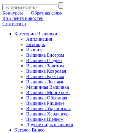
Конкурсы
|
Обратная связь
RSS-лента новостей
Статистика
Категории Вышивки
Аппликация
Блэкворк
Изонить
Вышивка Бисером
Вышивка Гладью
Вышивка Золотом
Вышивка Ковровая
Вышивка Крестом
Вышивка Лентами
Машинная Вышивка
Вышивка Монохром.
Вышивка Объемная
Вышивка Ришелье
Вышивка Украинская
Вышивка Хардангер
Вышивка Шелком
Другие виды вышивки
Каталог Видео