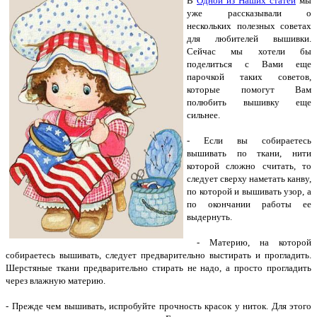
В
Одной из Наших статей
мы
уже рассказывали о
нескольких полезных советах
для любителей вышивки.
Сейчас мы хотели бы
поделиться с Вами еще
парочкой таких советов,
которые помогут Вам
полюбить вышивку еще
сильнее.
- Если вы собираетесь
вышивать по ткани, нити
которой сложно считать, то
следует сверху наметать канву,
по которой и вышивать узор, а
по окончании работы ее
выдернуть.
- Материю, на которой
собираетесь вышивать, следует предварительно выстирать и прогладить.
Шерстяные ткани предварительно стирать не надо, а просто прогладить
через влажную материю.
- Прежде чем вышивать, испробуйте прочность красок у ниток. Для этого