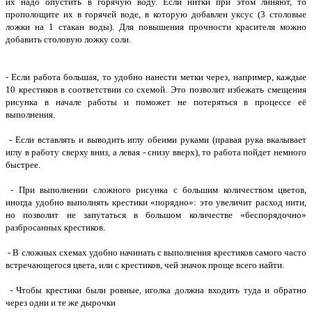
их надо опустить в горячую воду. Если нитки при этом линяют, то
прополощите их в горячей воде, в которую добавлен уксус (3 столовые
ложки на 1 стакан воды). Для повышения прочности красителя можно
добавить столовую ложку соли.
- Если работа большая, то удобно нанести метки через, например, каждые
10 крестиков в соответствии со схемой. Это позволит избежать смещения
рисунка в начале работы и поможет не потеряться в процессе её
выполнения.
- Если вставлять и выводить иглу обеими руками (правая рука вкалывает
иглу в работу сверху вниз, а левая - снизу вверх), то работа пойдет немного
быстрее.
- При выполнении сложного рисунка с большим количеством цветов,
иногда удобно выполнять крестики «порядно»: это увеличит расход нити,
но позволит не запутаться в большом количестве «беспорядочно»
разбросанных крестиков.
- В сложных схемах удобно начинать с выполнения крестиков самого часто
встречающегося цвета, или c крестиков, чей значок проще всего найти.
- Чтобы крестики были ровные, иголка должна входить туда и обратно
через одни и те же дырочки