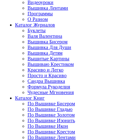
Видеоуроки
Вышивка Лентами
Программы
О Разном
Каталог Журналов
Буклеты
Валя Валентина
Вышивка Бисером
Вышивка Для Души
Вышивка Детям
Вышитые Картины
Вышиваю Крестиком
Красиво и Легко
Просто и Красиво
Сандра Вышивка
Формула Рукоделия
Чудесные Мгновения
Каталог Книг
По Вышивке Бисером
По Вышивке Гладью
По Вышивке Золотом
По Вышивке Изонить
По Вышивке Икон
По Вышивке Крестом
По Вышивке Лентами