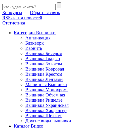
Конкурсы
|
Обратная связь
RSS-лента новостей
Статистика
Категории Вышивки
Аппликация
Блэкворк
Изонить
Вышивка Бисером
Вышивка Гладью
Вышивка Золотом
Вышивка Ковровая
Вышивка Крестом
Вышивка Лентами
Машинная Вышивка
Вышивка Монохром.
Вышивка Объемная
Вышивка Ришелье
Вышивка Украинская
Вышивка Хардангер
Вышивка Шелком
Другие виды вышивки
Каталог Видео