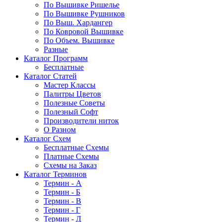
По Вышивке Ришелье
По Вышивке Рушников
По Выш. Хардангер
По Ковровой Вышивке
По Объем. Вышивке
Разные
Каталог Программ
Бесплатные
Каталог Статей
Мастер Классы
Палитры Цветов
Полезные Советы
Полезный Софт
Производители ниток
О Разном
Каталог Схем
Бесплатные Схемы
Платные Схемы
Схемы на Заказ
Каталог Терминов
Термин - А
Термин - Б
Термин - В
Термин - Г
Термин - Д