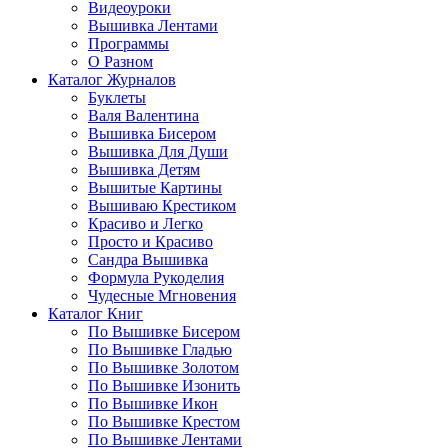
Видеоуроки
Вышивка Лентами
Программы
О Разном
Каталог Журналов
Буклеты
Валя Валентина
Вышивка Бисером
Вышивка Для Души
Вышивка Детям
Вышитые Картины
Вышиваю Крестиком
Красиво и Легко
Просто и Красиво
Сандра Вышивка
Формула Рукоделия
Чудесные Мгновения
Каталог Книг
По Вышивке Бисером
По Вышивке Гладью
По Вышивке Золотом
По Вышивке Изонить
По Вышивке Икон
По Вышивке Крестом
По Вышивке Лентами