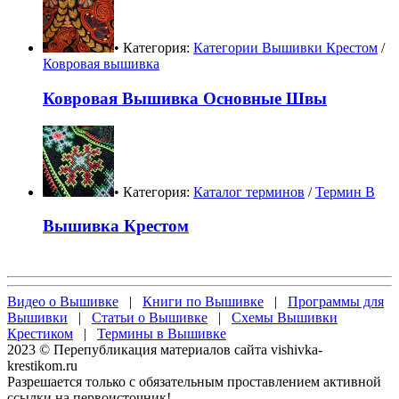
• Категория:
Категории Вышивки Крестом
/
Ковровая вышивка
Ковровая Вышивка Основные Швы
• Категория:
Каталог терминов
/
Термин В
Вышивка Крестом
Видео о Вышивке
|
Книги по Вышивке
|
Программы для
Вышивки
|
Статьи о Вышивке
|
Схемы Вышивки
Крестиком
|
Термины в Вышивке
2023 © Перепубликация материалов сайта vishivka-
krestikom.ru
Разрешается только с обязательным проставлением активной
ссылки на первоисточник!