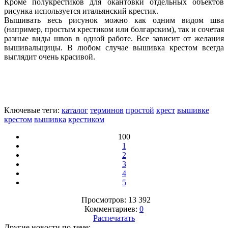
Кроме полукрестиков для окантовки отдельных объектов
рисунка используется итальянский крестик.
Вышивать весь рисунок можно как одним видом шва
(например, простым крестиком или болгарским), так и сочетая
разные виды швов в одной работе. Все зависит от желания
вышивальщицы. В любом случае вышивка крестом всегда
выглядит очень красивой.
Ключевые теги:
каталог
терминов
простой
крест
вышивке
крестом
вышивка
крестиком
100
1
2
3
4
5
Просмотров: 13 392
Комментариев:
0
Распечатать
Другие новости по теме: