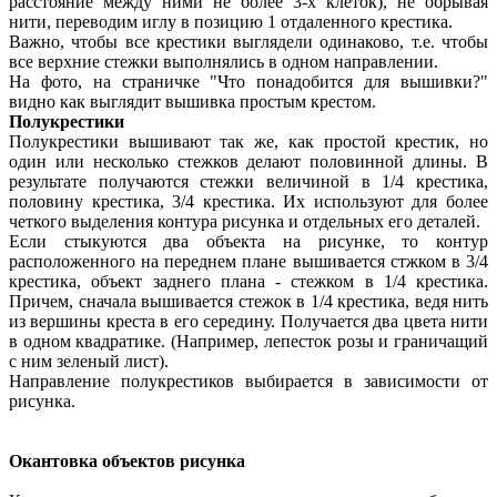
расстояние между ними не более 3-х клеток), не обрывая
нити, переводим иглу в позицию 1 отдаленного крестика.
Важно, чтобы все крестики выглядели одинаково, т.е. чтобы
все верхние стежки выполнялись в одном направлении.
На фото, на страничке "Что понадобится для вышивки?"
видно как выглядит вышивка простым крестом.
Полукрестики
Полукрестики вышивают так же, как простой крестик, но
один или несколько стежков делают половинной длины. В
результате получаются стежки величиной в 1/4 крестика,
половину крестика, 3/4 крестика. Их используют для более
четкого выделения контура рисунка и отдельных его деталей.
Если стыкуются два объекта на рисунке, то контур
расположенного на переднем плане вышивается стжком в 3/4
крестика, объект заднего плана - стежком в 1/4 крестика.
Причем, сначала вышивается стежок в 1/4 крестика, ведя нить
из вершины креста в его середину. Получается два цвета нити
в одном квадратике. (Например, лепесток розы и граничащий
с ним зеленый лист).
Направление полукрестиков выбирается в зависимости от
рисунка.
Окантовка объектов рисунка