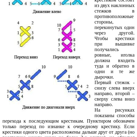
из двух наклонных
стежков в
противоположные
стороны,
перекинутых один
через другой.
Чтобы крестики
при вышивке
получались
ровные, иroлка
должна входить
туда и обратно в
одни и те же
дырочки.
Первый стежок -
снизу слева вверх
направо, второй –
сверху слева вниз
направо.
На рисунках
показаны способы
перехода к последующим крестикам. Пунктиром обозначен
только переход по изнанке к очередному крестику. Если
крестики одного цвета расположены дальше друг от друга (но