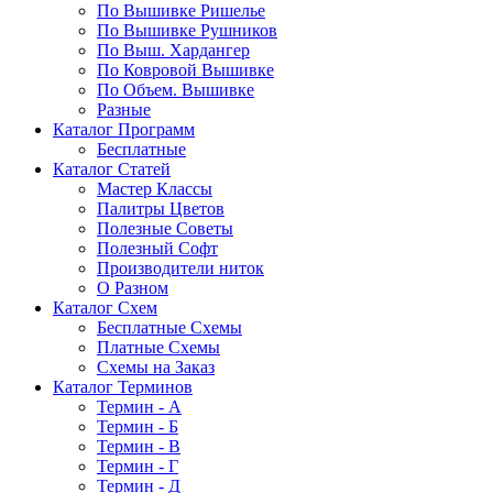
По Вышивке Ришелье
По Вышивке Рушников
По Выш. Хардангер
По Ковровой Вышивке
По Объем. Вышивке
Разные
Каталог Программ
Бесплатные
Каталог Статей
Мастер Классы
Палитры Цветов
Полезные Советы
Полезный Софт
Производители ниток
О Разном
Каталог Схем
Бесплатные Схемы
Платные Схемы
Схемы на Заказ
Каталог Терминов
Термин - А
Термин - Б
Термин - В
Термин - Г
Термин - Д