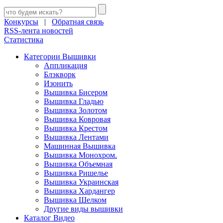
Конкурсы
|
Обратная связь
RSS-лента новостей
Статистика
Категории Вышивки
Аппликация
Блэкворк
Изонить
Вышивка Бисером
Вышивка Гладью
Вышивка Золотом
Вышивка Ковровая
Вышивка Крестом
Вышивка Лентами
Машинная Вышивка
Вышивка Монохром.
Вышивка Объемная
Вышивка Ришелье
Вышивка Украинская
Вышивка Хардангер
Вышивка Шелком
Другие виды вышивки
Каталог Видео