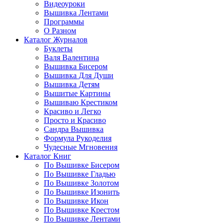
Видеоуроки
Вышивка Лентами
Программы
О Разном
Каталог Журналов
Буклеты
Валя Валентина
Вышивка Бисером
Вышивка Для Души
Вышивка Детям
Вышитые Картины
Вышиваю Крестиком
Красиво и Легко
Просто и Красиво
Сандра Вышивка
Формула Рукоделия
Чудесные Мгновения
Каталог Книг
По Вышивке Бисером
По Вышивке Гладью
По Вышивке Золотом
По Вышивке Изонить
По Вышивке Икон
По Вышивке Крестом
По Вышивке Лентами