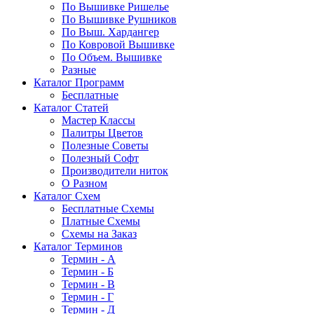
По Вышивке Ришелье
По Вышивке Рушников
По Выш. Хардангер
По Ковровой Вышивке
По Объем. Вышивке
Разные
Каталог Программ
Бесплатные
Каталог Статей
Мастер Классы
Палитры Цветов
Полезные Советы
Полезный Софт
Производители ниток
О Разном
Каталог Схем
Бесплатные Схемы
Платные Схемы
Схемы на Заказ
Каталог Терминов
Термин - А
Термин - Б
Термин - В
Термин - Г
Термин - Д