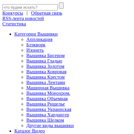
Конкурсы
|
Обратная связь
RSS-лента новостей
Статистика
Категории Вышивки
Аппликация
Блэкворк
Изонить
Вышивка Бисером
Вышивка Гладью
Вышивка Золотом
Вышивка Ковровая
Вышивка Крестом
Вышивка Лентами
Машинная Вышивка
Вышивка Монохром.
Вышивка Объемная
Вышивка Ришелье
Вышивка Украинская
Вышивка Хардангер
Вышивка Шелком
Другие виды вышивки
Каталог Видео