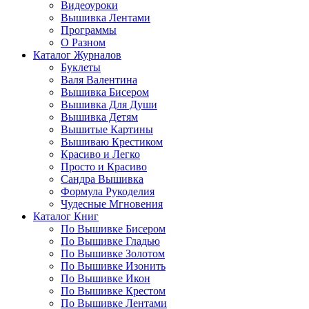
Видеоуроки
Вышивка Лентами
Программы
О Разном
Каталог Журналов
Буклеты
Валя Валентина
Вышивка Бисером
Вышивка Для Души
Вышивка Детям
Вышитые Картины
Вышиваю Крестиком
Красиво и Легко
Просто и Красиво
Сандра Вышивка
Формула Рукоделия
Чудесные Мгновения
Каталог Книг
По Вышивке Бисером
По Вышивке Гладью
По Вышивке Золотом
По Вышивке Изонить
По Вышивке Икон
По Вышивке Крестом
По Вышивке Лентами