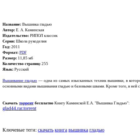
Название:
Вышивка гладью
Автор:
Е. А. Каминская
Издательство:
РИПОЛ классик
Серия:
Школа рукоделия
Год:
2011
Формат:
PDF
Размер:
11,85 мб
Количество страниц:
255
Язык:
Русский
Вышивание гладью
— одна из самых изысканных техник вышивки, в которо
основными видами вышивания гладью и базовыми швами. Кроме того, в ней 
Скачать
торрент
бесплатно
Книгу Каминской Е.А. "Вышивка Гладью":
glad44.rar.torrent
Ключевые теги:
скачать
книга
вышивка
гладью