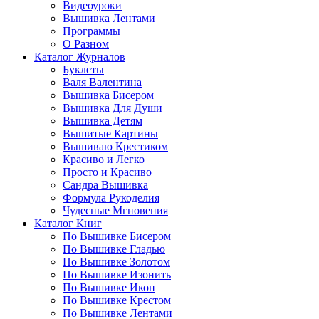
Видеоуроки
Вышивка Лентами
Программы
О Разном
Каталог Журналов
Буклеты
Валя Валентина
Вышивка Бисером
Вышивка Для Души
Вышивка Детям
Вышитые Картины
Вышиваю Крестиком
Красиво и Легко
Просто и Красиво
Сандра Вышивка
Формула Рукоделия
Чудесные Мгновения
Каталог Книг
По Вышивке Бисером
По Вышивке Гладью
По Вышивке Золотом
По Вышивке Изонить
По Вышивке Икон
По Вышивке Крестом
По Вышивке Лентами