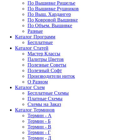
По Вышивке Ришелье
По Вышивке Рушников
По Выш. Хардангер
По Ковровой Вышивке
По Объем. Вышивке
Разные
Каталог Программ
Бесплатные
Каталог Статей
Мастер Классы
Палитры Цветов
Полезные Советы
Полезный Софт
Производители ниток
О Разном
Каталог Схем
Бесплатные Схемы
Платные Схемы
Схемы на Заказ
Каталог Терминов
Термин - А
Термин - Б
Термин - В
Термин - Г
Термин - Д