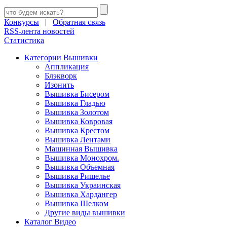
Конкурсы
|
Обратная связь
RSS-лента новостей
Статистика
Категории Вышивки
Аппликация
Блэкворк
Изонить
Вышивка Бисером
Вышивка Гладью
Вышивка Золотом
Вышивка Ковровая
Вышивка Крестом
Вышивка Лентами
Машинная Вышивка
Вышивка Монохром.
Вышивка Объемная
Вышивка Ришелье
Вышивка Украинская
Вышивка Хардангер
Вышивка Шелком
Другие виды вышивки
Каталог Видео