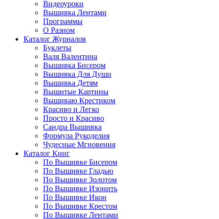
Видеоуроки
Вышивка Лентами
Программы
О Разном
Каталог Журналов
Буклеты
Валя Валентина
Вышивка Бисером
Вышивка Для Души
Вышивка Детям
Вышитые Картины
Вышиваю Крестиком
Красиво и Легко
Просто и Красиво
Сандра Вышивка
Формула Рукоделия
Чудесные Мгновения
Каталог Книг
По Вышивке Бисером
По Вышивке Гладью
По Вышивке Золотом
По Вышивке Изонить
По Вышивке Икон
По Вышивке Крестом
По Вышивке Лентами