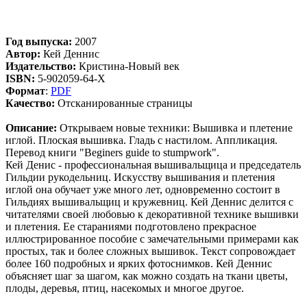
Год выпуска:
2007
Автор:
Кей Деннис
Издательство:
Кристина-Новый век
ISBN:
5-902059-64-Х
Формат
:
PDF
Качество:
Отсканированные страницы
Описание:
Открываем новые техники: Вышивка и плетение
иглой. Плоская вышивка. Гладь с настилом. Аппликация.
Перевод книги "Beginers guide to stumpwork".
Кей Денис - профессиональная вышивальщица и председатель
Гильдии рукодельниц. Искусству вышивания и плетения
иглой она обучает уже много лет, одновременно состоит в
Гильдиях вышивальщиц и кружевниц. Кей Деннис делится с
читателями своей любовью к декоративной технике вышивки
и плетения. Ее стараниями подготовлено прекрасное
иллюстрированное пособие с замечательными примерами как
простых, так и более сложных вышивок. Текст сопровождает
более 160 подробных и ярких фотоснимков. Кей Деннис
объясняет шаг за шагом, как можно создать на ткани цветы,
плоды, деревья, птиц, насекомых и многое другое.