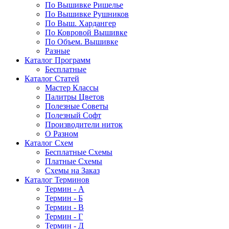
По Вышивке Ришелье
По Вышивке Рушников
По Выш. Хардангер
По Ковровой Вышивке
По Объем. Вышивке
Разные
Каталог Программ
Бесплатные
Каталог Статей
Мастер Классы
Палитры Цветов
Полезные Советы
Полезный Софт
Производители ниток
О Разном
Каталог Схем
Бесплатные Схемы
Платные Схемы
Схемы на Заказ
Каталог Терминов
Термин - А
Термин - Б
Термин - В
Термин - Г
Термин - Д