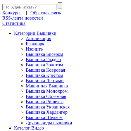
Конкурсы
|
Обратная связь
RSS-лента новостей
Статистика
Категории Вышивки
Аппликация
Блэкворк
Изонить
Вышивка Бисером
Вышивка Гладью
Вышивка Золотом
Вышивка Ковровая
Вышивка Крестом
Вышивка Лентами
Машинная Вышивка
Вышивка Монохром.
Вышивка Объемная
Вышивка Ришелье
Вышивка Украинская
Вышивка Хардангер
Вышивка Шелком
Другие виды вышивки
Каталог Видео