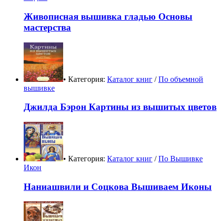
Живописная вышивка гладью Основы
мастерства
• Категория:
Каталог книг
/
По объемной
вышивке
Джилда Бэрон Картины из вышитых цветов
• Категория:
Каталог книг
/
По Вышивке
Икон
Наниашвили и Соцкова Вышиваем Иконы