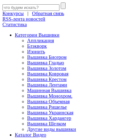
Конкурсы
|
Обратная связь
RSS-лента новостей
Статистика
Категории Вышивки
Аппликация
Блэкворк
Изонить
Вышивка Бисером
Вышивка Гладью
Вышивка Золотом
Вышивка Ковровая
Вышивка Крестом
Вышивка Лентами
Машинная Вышивка
Вышивка Монохром.
Вышивка Объемная
Вышивка Ришелье
Вышивка Украинская
Вышивка Хардангер
Вышивка Шелком
Другие виды вышивки
Каталог Видео