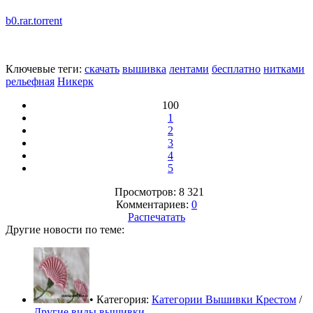
b0.rar.torrent
Ключевые теги:
скачать
вышивка
лентами
бесплатно
нитками
рельефная
Никерк
100
1
2
3
4
5
Просмотров: 8 321
Комментариев:
0
Распечатать
Другие новости по теме:
• Категория:
Категории Вышивки Крестом
/
Другие виды вышивки