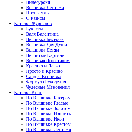
Видеоуроки
Вышивка Лентами
Программы
О Разном
Каталог Журналов
Буклеты
Валя Валентина
Вышивка Бисером
Вышивка Для Души
Вышивка Детям
Вышитые Картины
Вышиваю Крестиком
Красиво и Легко
Просто и Красиво
Сандра Вышивка
Формула Рукоделия
Чудесные Мгновения
Каталог Книг
По Вышивке Бисером
По Вышивке Гладью
По Вышивке Золотом
По Вышивке Изонить
По Вышивке Икон
По Вышивке Крестом
По Вышивке Лентами