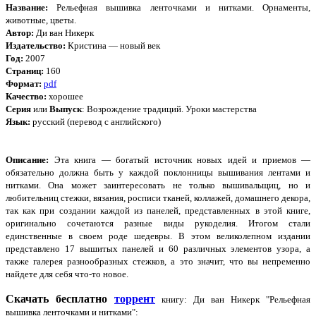
Название:
Рельефная вышивка ленточками и нитками. Орнаменты,
животные, цветы.
Автор:
Ди ван Никерк
Издательство:
Кристина — новый век
Год:
2007
Страниц:
160
Формат:
pdf
Качество:
хорошее
Серия
или
Выпуск
: Возрождение традиций. Уроки мастерства
Язык:
русский (перевод с английского)
Описание:
Эта книга — богатый источник новых идей и приемов —
обязательно должна быть у каждой поклонницы вышивания лентами и
нитками. Она может заинтересовать не только вышивальщиц, но и
любительниц стежки, вязания, росписи тканей, коллажей, домашнего декора,
так как при создании каждой из панелей, представленных в этой книге,
оригинально сочетаются разные виды рукоделия. Итогом стали
единственные в своем роде шедевры. В этом великолепном издании
представлено 17 вышитых панелей и 60 различных элементов узора, а
также галерея разнообразных стежков, а это значит, что вы непременно
найдете для себя что-то новое.
Скачать бесплатно
торрент
книгу:
Ди ван Никерк "Рельефная
вышивка ленточками и нитками"
: