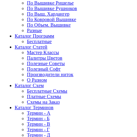
По Вышивке Ришелье
По Вышивке Рушников
По Выш. Хардангер
По Ковровой Вышивке
По Объем. Вышивке
Разные
Каталог Программ
Бесплатные
Каталог Статей
Мастер Классы
Палитры Цветов
Полезные Советы
Полезный Софт
Производители ниток
О Разном
Каталог Схем
Бесплатные Схемы
Платные Схемы
Схемы на Заказ
Каталог Терминов
Термин - А
Термин - Б
Термин - В
Термин - Г
Термин - Д