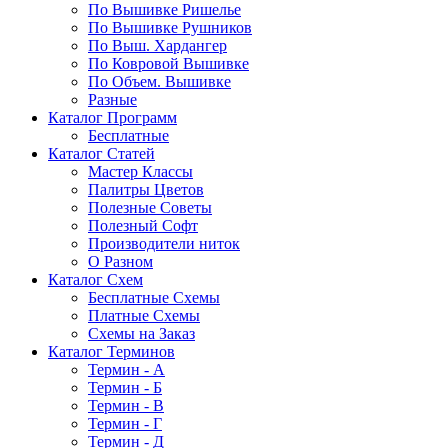
По Вышивке Ришелье
По Вышивке Рушников
По Выш. Хардангер
По Ковровой Вышивке
По Объем. Вышивке
Разные
Каталог Программ
Бесплатные
Каталог Статей
Мастер Классы
Палитры Цветов
Полезные Советы
Полезный Софт
Производители ниток
О Разном
Каталог Схем
Бесплатные Схемы
Платные Схемы
Схемы на Заказ
Каталог Терминов
Термин - А
Термин - Б
Термин - В
Термин - Г
Термин - Д