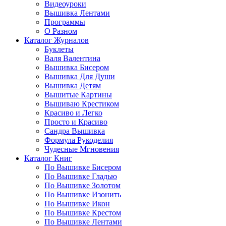
Видеоуроки
Вышивка Лентами
Программы
О Разном
Каталог Журналов
Буклеты
Валя Валентина
Вышивка Бисером
Вышивка Для Души
Вышивка Детям
Вышитые Картины
Вышиваю Крестиком
Красиво и Легко
Просто и Красиво
Сандра Вышивка
Формула Рукоделия
Чудесные Мгновения
Каталог Книг
По Вышивке Бисером
По Вышивке Гладью
По Вышивке Золотом
По Вышивке Изонить
По Вышивке Икон
По Вышивке Крестом
По Вышивке Лентами