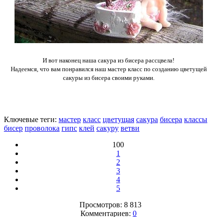
И вот наконец наша сакура из бисера рассцвела!
Надеемся, что вам понравился наш мастер класс по созданию цветущей
сакуры из бисера своими руками.
Ключевые теги:
мастер
класс
цветущая
сакура
бисера
классы
бисер
проволока
гипс
клей
сакуру
ветви
100
1
2
3
4
5
Просмотров: 8 813
Комментариев:
0