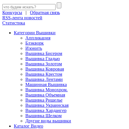
Конкурсы
|
Обратная связь
RSS-лента новостей
Статистика
Категории Вышивки
Аппликация
Блэкворк
Изонить
Вышивка Бисером
Вышивка Гладью
Вышивка Золотом
Вышивка Ковровая
Вышивка Крестом
Вышивка Лентами
Машинная Вышивка
Вышивка Монохром.
Вышивка Объемная
Вышивка Ришелье
Вышивка Украинская
Вышивка Хардангер
Вышивка Шелком
Другие виды вышивки
Каталог Видео