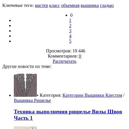
Ключевые теги:
мастер
класс
объемная
вышивка
гладью
0
1
2
3
4
5
Просмотров: 19 446
Комментариев:
0
Распечатать
Другие новости по теме:
• Категория:
Категории Вышивки Крестом
/
Вышивка Ришелье
Техника выполнения ришелье Виды Швов
Часть 1