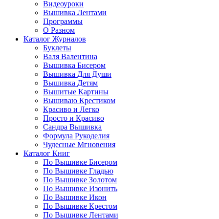
Видеоуроки
Вышивка Лентами
Программы
О Разном
Каталог Журналов
Буклеты
Валя Валентина
Вышивка Бисером
Вышивка Для Души
Вышивка Детям
Вышитые Картины
Вышиваю Крестиком
Красиво и Легко
Просто и Красиво
Сандра Вышивка
Формула Рукоделия
Чудесные Мгновения
Каталог Книг
По Вышивке Бисером
По Вышивке Гладью
По Вышивке Золотом
По Вышивке Изонить
По Вышивке Икон
По Вышивке Крестом
По Вышивке Лентами