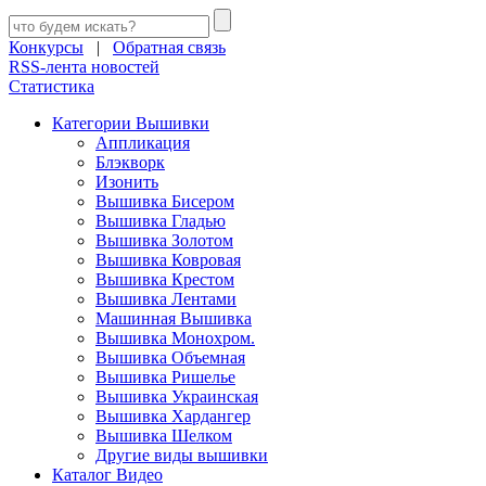
Конкурсы
|
Обратная связь
RSS-лента новостей
Статистика
Категории Вышивки
Аппликация
Блэкворк
Изонить
Вышивка Бисером
Вышивка Гладью
Вышивка Золотом
Вышивка Ковровая
Вышивка Крестом
Вышивка Лентами
Машинная Вышивка
Вышивка Монохром.
Вышивка Объемная
Вышивка Ришелье
Вышивка Украинская
Вышивка Хардангер
Вышивка Шелком
Другие виды вышивки
Каталог Видео