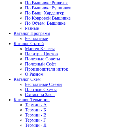
По Вышивке Ришелье
По Вышивке Рушников
По Выш. Хардангер
По Ковровой Вышивке
По Объем. Вышивке
Разные
Каталог Программ
Бесплатные
Каталог Статей
Мастер Классы
Палитры Цветов
Полезные Советы
Полезный Софт
Производители ниток
О Разном
Каталог Схем
Бесплатные Схемы
Платные Схемы
Схемы на Заказ
Каталог Терминов
Термин - А
Термин - Б
Термин - В
Термин - Г
Термин - Д