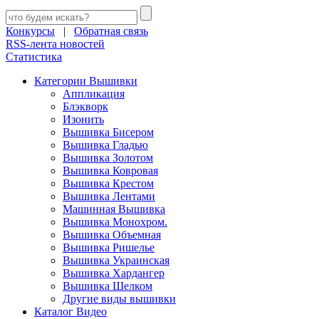
Конкурсы
|
Обратная связь
RSS-лента новостей
Статистика
Категории Вышивки
Аппликация
Блэкворк
Изонить
Вышивка Бисером
Вышивка Гладью
Вышивка Золотом
Вышивка Ковровая
Вышивка Крестом
Вышивка Лентами
Машинная Вышивка
Вышивка Монохром.
Вышивка Объемная
Вышивка Ришелье
Вышивка Украинская
Вышивка Хардангер
Вышивка Шелком
Другие виды вышивки
Каталог Видео