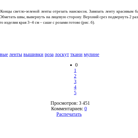
 Концы светло-зеленой ленты отрезать наискосок. Завязать ленту красивым
 Обметать швы, вывернуть на лицевую сторону. Верхний срез подвернуть 2 раз
 изделия края 3–4 см – саше с розами готово (рис. б).
овые
ленты
вышивки
роза
лоскут
ткани
мулине
0
1
2
3
4
5
Просмотров: 3 451
Комментариев:
0
Распечатать