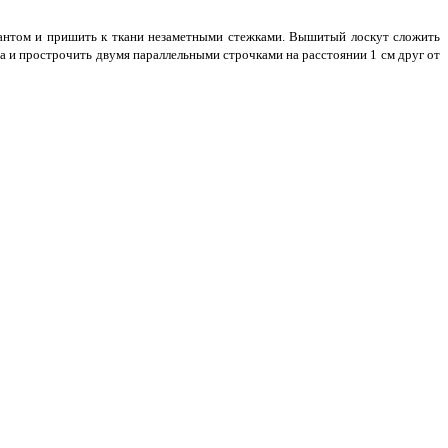
 бантом и пришить к ткани незаметными стежками. Вышитый лоскут сложить
а и прострочить двумя параллельными строчками на расстоянии 1 см друг от