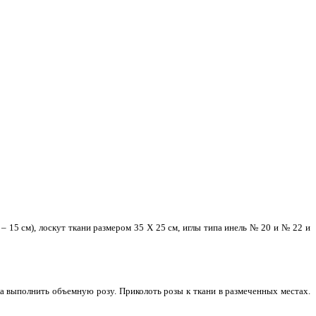
а – 15 см), лоскут ткани размером 35 Х 25 см, иглы типа инель № 20 и № 22 и
ка выполнить объемную розу. Приколоть розы к ткани в размеченных местах.