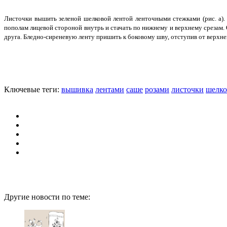
Листочки вышить зеленой шелковой лентой ленточными стежками (рис. а).
пополам лицевой стороной внутрь и стачать по нижнему и верхнему срезам.
друга. Бледно-сиреневую ленту пришить к боковому шву, отступив от верхнего
Ключевые теги:
вышивка
лентами
саше
розами
листочки
шелк
Другие новости по теме: