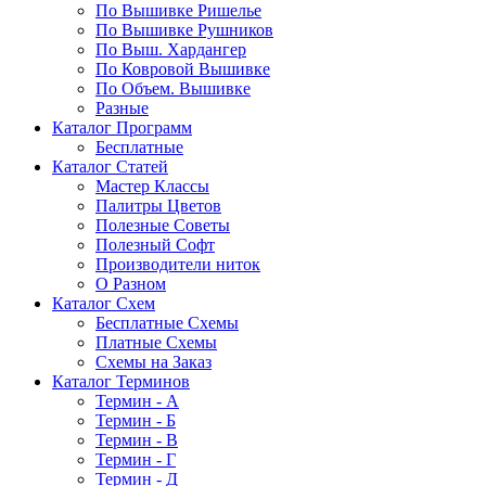
По Вышивке Ришелье
По Вышивке Рушников
По Выш. Хардангер
По Ковровой Вышивке
По Объем. Вышивке
Разные
Каталог Программ
Бесплатные
Каталог Статей
Мастер Классы
Палитры Цветов
Полезные Советы
Полезный Софт
Производители ниток
О Разном
Каталог Схем
Бесплатные Схемы
Платные Схемы
Схемы на Заказ
Каталог Терминов
Термин - А
Термин - Б
Термин - В
Термин - Г
Термин - Д