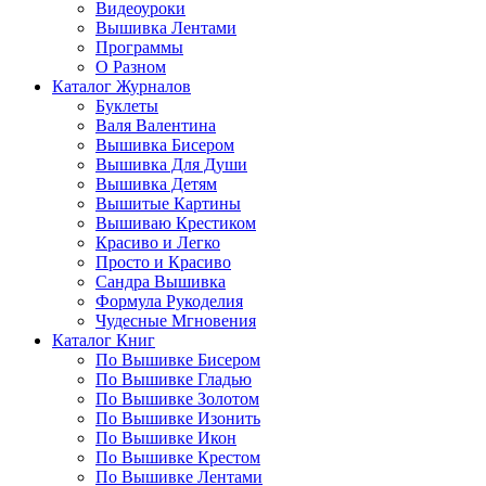
Видеоуроки
Вышивка Лентами
Программы
О Разном
Каталог Журналов
Буклеты
Валя Валентина
Вышивка Бисером
Вышивка Для Души
Вышивка Детям
Вышитые Картины
Вышиваю Крестиком
Красиво и Легко
Просто и Красиво
Сандра Вышивка
Формула Рукоделия
Чудесные Мгновения
Каталог Книг
По Вышивке Бисером
По Вышивке Гладью
По Вышивке Золотом
По Вышивке Изонить
По Вышивке Икон
По Вышивке Крестом
По Вышивке Лентами