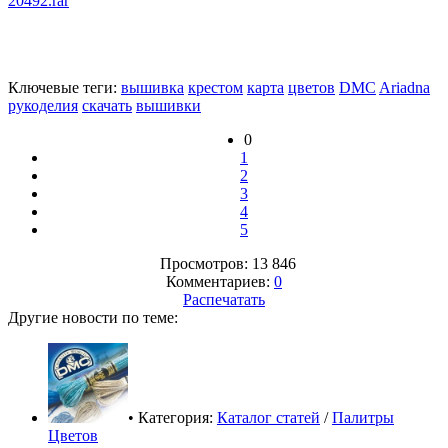
20492.rar
Ключевые теги:
вышивка
крестом
карта
цветов
DMC
Ariadna
рукоделия
скачать
вышивки
0
1
2
3
4
5
Просмотров: 13 846
Комментариев:
0
Распечатать
Другие новости по теме:
• Категория:
Каталог статей
/
Палитры
Цветов