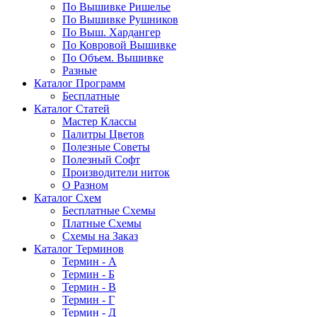
По Вышивке Ришелье
По Вышивке Рушников
По Выш. Хардангер
По Ковровой Вышивке
По Объем. Вышивке
Разные
Каталог Программ
Бесплатные
Каталог Статей
Мастер Классы
Палитры Цветов
Полезные Советы
Полезный Софт
Производители ниток
О Разном
Каталог Схем
Бесплатные Схемы
Платные Схемы
Схемы на Заказ
Каталог Терминов
Термин - А
Термин - Б
Термин - В
Термин - Г
Термин - Д