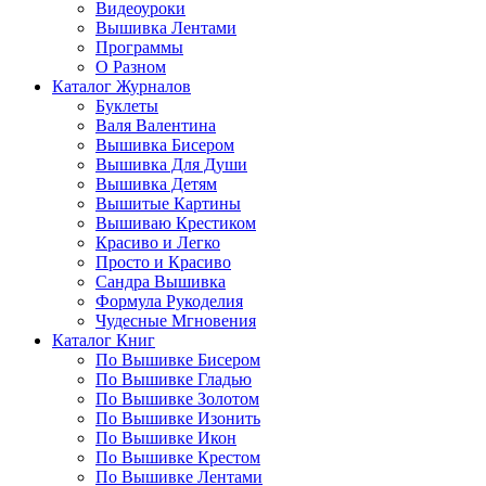
Видеоуроки
Вышивка Лентами
Программы
О Разном
Каталог Журналов
Буклеты
Валя Валентина
Вышивка Бисером
Вышивка Для Души
Вышивка Детям
Вышитые Картины
Вышиваю Крестиком
Красиво и Легко
Просто и Красиво
Сандра Вышивка
Формула Рукоделия
Чудесные Мгновения
Каталог Книг
По Вышивке Бисером
По Вышивке Гладью
По Вышивке Золотом
По Вышивке Изонить
По Вышивке Икон
По Вышивке Крестом
По Вышивке Лентами