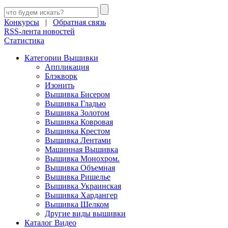
Конкурсы
|
Обратная связь
RSS-лента новостей
Статистика
Категории Вышивки
Аппликация
Блэкворк
Изонить
Вышивка Бисером
Вышивка Гладью
Вышивка Золотом
Вышивка Ковровая
Вышивка Крестом
Вышивка Лентами
Машинная Вышивка
Вышивка Монохром.
Вышивка Объемная
Вышивка Ришелье
Вышивка Украинская
Вышивка Хардангер
Вышивка Шелком
Другие виды вышивки
Каталог Видео