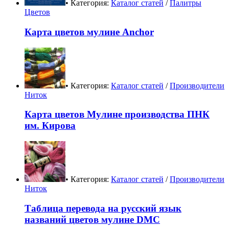
• Категория:
Каталог статей
/
Палитры
Цветов
Карта цветов мулине Anchor
• Категория:
Каталог статей
/
Производители
Ниток
Карта цветов Мулине производства ПНК
им. Кирова
• Категория:
Каталог статей
/
Производители
Ниток
Таблица перевода на русский язык
названий цветов мулине DMC