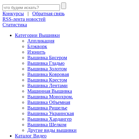
Конкурсы
|
Обратная связь
RSS-лента новостей
Статистика
Категории Вышивки
Аппликация
Блэкворк
Изонить
Вышивка Бисером
Вышивка Гладью
Вышивка Золотом
Вышивка Ковровая
Вышивка Крестом
Вышивка Лентами
Машинная Вышивка
Вышивка Монохром.
Вышивка Объемная
Вышивка Ришелье
Вышивка Украинская
Вышивка Хардангер
Вышивка Шелком
Другие виды вышивки
Каталог Видео