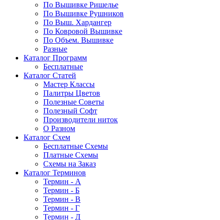
По Вышивке Ришелье
По Вышивке Рушников
По Выш. Хардангер
По Ковровой Вышивке
По Объем. Вышивке
Разные
Каталог Программ
Бесплатные
Каталог Статей
Мастер Классы
Палитры Цветов
Полезные Советы
Полезный Софт
Производители ниток
О Разном
Каталог Схем
Бесплатные Схемы
Платные Схемы
Схемы на Заказ
Каталог Терминов
Термин - А
Термин - Б
Термин - В
Термин - Г
Термин - Д