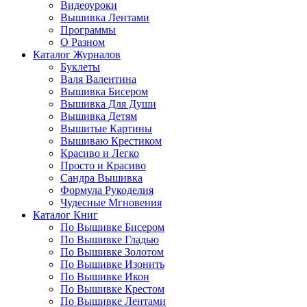
Видеоуроки
Вышивка Лентами
Программы
О Разном
Каталог Журналов
Буклеты
Валя Валентина
Вышивка Бисером
Вышивка Для Души
Вышивка Детям
Вышитые Картины
Вышиваю Крестиком
Красиво и Легко
Просто и Красиво
Сандра Вышивка
Формула Рукоделия
Чудесные Мгновения
Каталог Книг
По Вышивке Бисером
По Вышивке Гладью
По Вышивке Золотом
По Вышивке Изонить
По Вышивке Икон
По Вышивке Крестом
По Вышивке Лентами