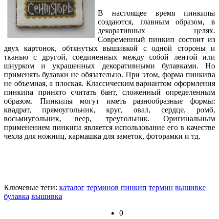
В настоящее время пинкипы
создаются, главным образом, в
декоративных целях.
Современный пинкип состоит из
двух картонок, обтянутых вышивкой с одной стороны и
тканью с другой, соединенных между собой лентой или
шнурком и украшенных декоративными булавками. Но
применять булавки не обязательно. При этом, форма пинкипа
не объемная, а плоская. Классическим вариантом оформления
пинкипа принято считать бант, сложенный определенным
образом. Пинкипы могут иметь разнообразные формы:
квадрат, прямоугольник, круг, овал, сердце, ромб,
восьмиугольник, веер, треугольник. Оригинальным
применением пинкипа является использование его в качестве
чехла для ножниц, кармашка для заметок, фоторамки и тд.
Ключевые теги:
каталог
терминов
пинкип
термин
вышивке
булавка
вышивка
0