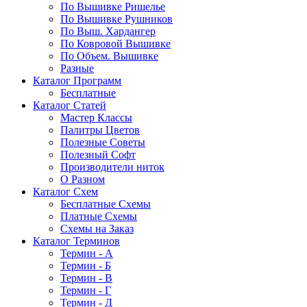
По Вышивке Ришелье
По Вышивке Рушников
По Выш. Хардангер
По Ковровой Вышивке
По Объем. Вышивке
Разные
Каталог Программ
Бесплатные
Каталог Статей
Мастер Классы
Палитры Цветов
Полезные Советы
Полезный Софт
Производители ниток
О Разном
Каталог Схем
Бесплатные Схемы
Платные Схемы
Схемы на Заказ
Каталог Терминов
Термин - А
Термин - Б
Термин - В
Термин - Г
Термин - Д