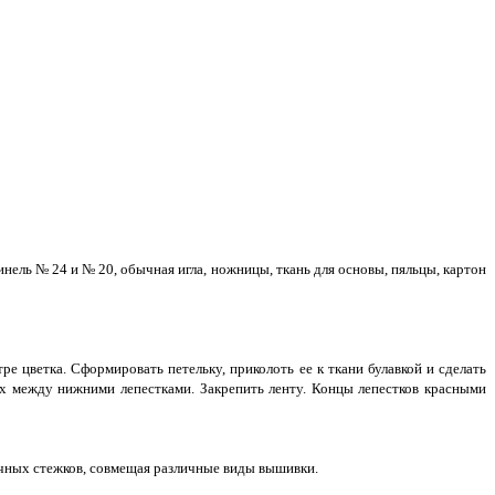
 синель № 24 и № 20, обычная игла, ножницы, ткань для основы, пяльцы, картон
е цветка. Сформировать петельку, приколоть ее к ткани булавкой и сделать
их между нижними лепестками. Закрепить ленту. Концы лепестков красными
ичных стежков, совмещая различные виды вышивки.