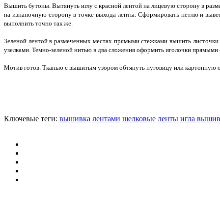
Вышить бутоны. Вытянуть иглу с красной лентой на лицевую сторону в разме
на изнаночную сторону в точке выхода ленты. Сформировать петлю и вывест
выполнить точно так же.
Зеленой лентой в размеченных местах прямыми стежками вышить листочки.
узелками. Темно-зеленой нитью в два сложения оформить иголочки прямыми с
Мотив готов. Тканью с вышитым узором обтянуть пуговицу или картонную о
Ключевые теги:
вышивка
лентами
шелковые
ленты
игла
вышив