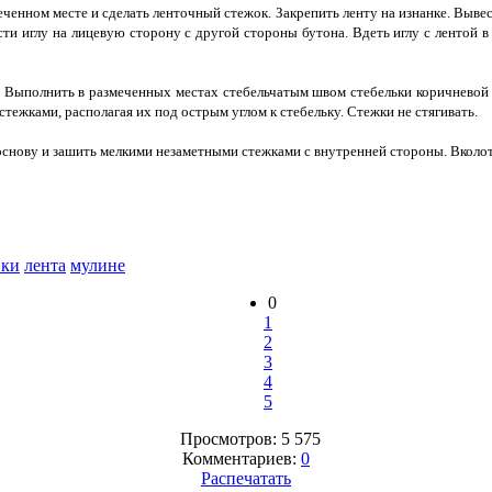
ченном месте и сделать ленточный стежок. Закрепить ленту на изнанке. Вывест
и иглу на лицевую сторону с другой стороны бутона. Вдеть иглу с лентой в 
 Выполнить в размеченных местах стебельчатым швом стебельки коричневой 
тежками, располагая их под острым углом к стебельку. Стежки не стягивать.
снову и зашить мелкими незаметными стежками с внутренней стороны. Вколот
ки
лента
мулине
0
1
2
3
4
5
Просмотров: 5 575
Комментариев:
0
Распечатать