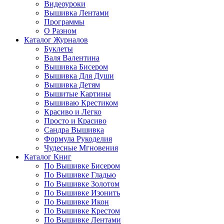
Видеоуроки
Вышивка Лентами
Программы
О Разном
Каталог Журналов
Буклеты
Валя Валентина
Вышивка Бисером
Вышивка Для Души
Вышивка Детям
Вышитые Картины
Вышиваю Крестиком
Красиво и Легко
Просто и Красиво
Сандра Вышивка
Формула Рукоделия
Чудесные Мгновения
Каталог Книг
По Вышивке Бисером
По Вышивке Гладью
По Вышивке Золотом
По Вышивке Изонить
По Вышивке Икон
По Вышивке Крестом
По Вышивке Лентами