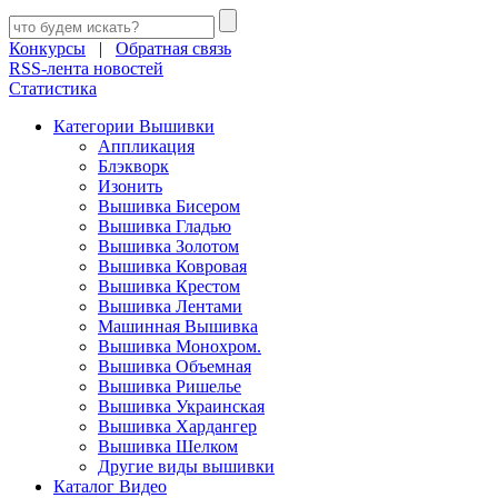
Конкурсы
|
Обратная связь
RSS-лента новостей
Статистика
Категории Вышивки
Аппликация
Блэкворк
Изонить
Вышивка Бисером
Вышивка Гладью
Вышивка Золотом
Вышивка Ковровая
Вышивка Крестом
Вышивка Лентами
Машинная Вышивка
Вышивка Монохром.
Вышивка Объемная
Вышивка Ришелье
Вышивка Украинская
Вышивка Хардангер
Вышивка Шелком
Другие виды вышивки
Каталог Видео