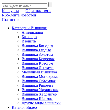
Конкурсы
|
Обратная связь
RSS-лента новостей
Статистика
Категории Вышивки
Аппликация
Блэкворк
Изонить
Вышивка Бисером
Вышивка Гладью
Вышивка Золотом
Вышивка Ковровая
Вышивка Крестом
Вышивка Лентами
Машинная Вышивка
Вышивка Монохром.
Вышивка Объемная
Вышивка Ришелье
Вышивка Украинская
Вышивка Хардангер
Вышивка Шелком
Другие виды вышивки
Каталог Видео