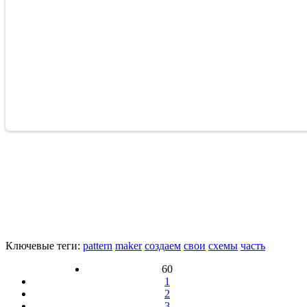
Ключевые теги:
pattern
maker
создаем
свои
схемы
часть
60
1
2
3