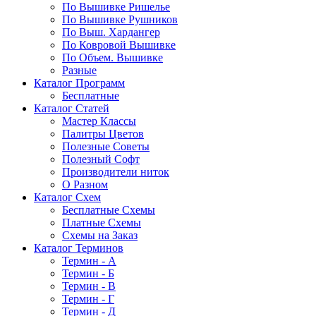
По Вышивке Ришелье
По Вышивке Рушников
По Выш. Хардангер
По Ковровой Вышивке
По Объем. Вышивке
Разные
Каталог Программ
Бесплатные
Каталог Статей
Мастер Классы
Палитры Цветов
Полезные Советы
Полезный Софт
Производители ниток
О Разном
Каталог Схем
Бесплатные Схемы
Платные Схемы
Схемы на Заказ
Каталог Терминов
Термин - А
Термин - Б
Термин - В
Термин - Г
Термин - Д