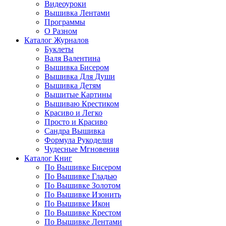
Видеоуроки
Вышивка Лентами
Программы
О Разном
Каталог Журналов
Буклеты
Валя Валентина
Вышивка Бисером
Вышивка Для Души
Вышивка Детям
Вышитые Картины
Вышиваю Крестиком
Красиво и Легко
Просто и Красиво
Сандра Вышивка
Формула Рукоделия
Чудесные Мгновения
Каталог Книг
По Вышивке Бисером
По Вышивке Гладью
По Вышивке Золотом
По Вышивке Изонить
По Вышивке Икон
По Вышивке Крестом
По Вышивке Лентами