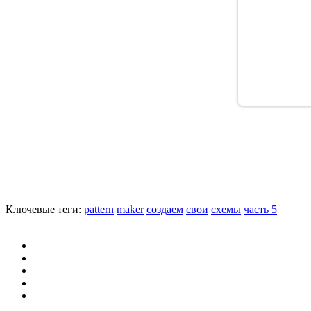
Ключевые теги:
pattern
maker
создаем
свои
схемы
часть 5