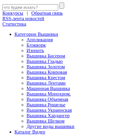
Конкурсы
|
Обратная связь
RSS-лента новостей
Статистика
Категории Вышивки
Аппликация
Блэкворк
Изонить
Вышивка Бисером
Вышивка Гладью
Вышивка Золотом
Вышивка Ковровая
Вышивка Крестом
Вышивка Лентами
Машинная Вышивка
Вышивка Монохром.
Вышивка Объемная
Вышивка Ришелье
Вышивка Украинская
Вышивка Хардангер
Вышивка Шелком
Другие виды вышивки
Каталог Видео