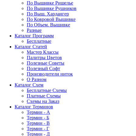
По Вышивке Ришелье
По Вышивке Рушников
По Выш. Хардангер
По Ковровой Вышивке
По Объем. Вышивке
Разные
Каталог Программ
Бесплатные
Каталог Статей
Мастер Классы
Палитры Цветов
Полезные Советы
Полезный Софт
Производители ниток
О Разном
Каталог Схем
Бесплатные Схемы
Платные Схемы
Схемы на Заказ
Каталог Терминов
Термин - А
Термин - Б
Термин - В
Термин - Г
Термин - Д