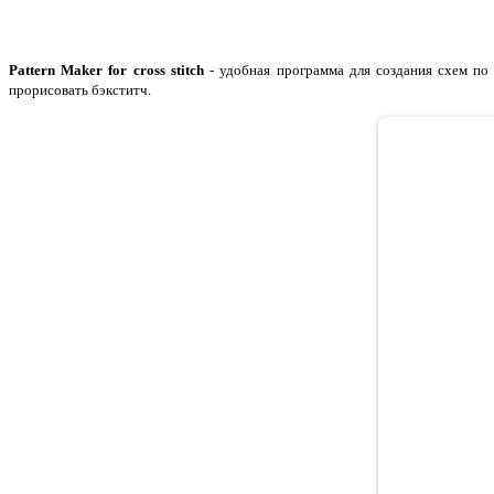
Pattern Maker for cross stitch
- удобная программа для создания схем по
прорисовать бэкститч.