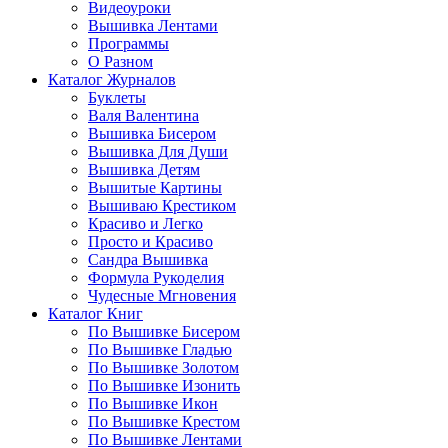
Видеоуроки
Вышивка Лентами
Программы
О Разном
Каталог Журналов
Буклеты
Валя Валентина
Вышивка Бисером
Вышивка Для Души
Вышивка Детям
Вышитые Картины
Вышиваю Крестиком
Красиво и Легко
Просто и Красиво
Сандра Вышивка
Формула Рукоделия
Чудесные Мгновения
Каталог Книг
По Вышивке Бисером
По Вышивке Гладью
По Вышивке Золотом
По Вышивке Изонить
По Вышивке Икон
По Вышивке Крестом
По Вышивке Лентами