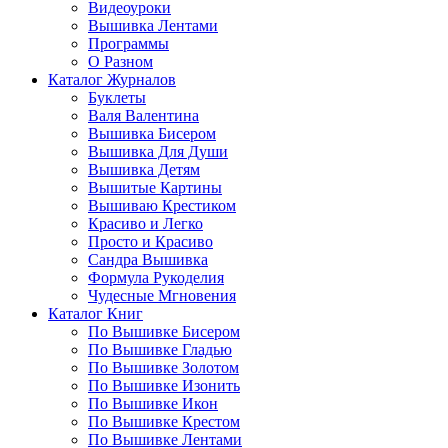
Видеоуроки
Вышивка Лентами
Программы
О Разном
Каталог Журналов
Буклеты
Валя Валентина
Вышивка Бисером
Вышивка Для Души
Вышивка Детям
Вышитые Картины
Вышиваю Крестиком
Красиво и Легко
Просто и Красиво
Сандра Вышивка
Формула Рукоделия
Чудесные Мгновения
Каталог Книг
По Вышивке Бисером
По Вышивке Гладью
По Вышивке Золотом
По Вышивке Изонить
По Вышивке Икон
По Вышивке Крестом
По Вышивке Лентами