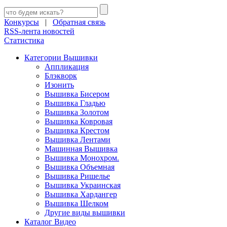
Конкурсы
|
Обратная связь
RSS-лента новостей
Статистика
Категории Вышивки
Аппликация
Блэкворк
Изонить
Вышивка Бисером
Вышивка Гладью
Вышивка Золотом
Вышивка Ковровая
Вышивка Крестом
Вышивка Лентами
Машинная Вышивка
Вышивка Монохром.
Вышивка Объемная
Вышивка Ришелье
Вышивка Украинская
Вышивка Хардангер
Вышивка Шелком
Другие виды вышивки
Каталог Видео