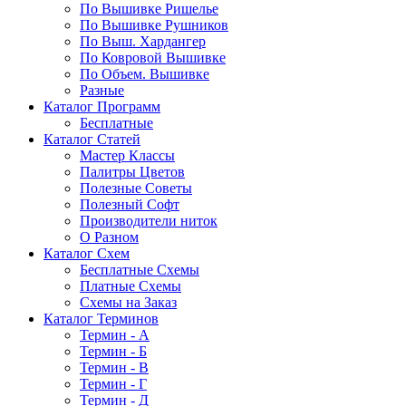
По Вышивке Ришелье
По Вышивке Рушников
По Выш. Хардангер
По Ковровой Вышивке
По Объем. Вышивке
Разные
Каталог Программ
Бесплатные
Каталог Статей
Мастер Классы
Палитры Цветов
Полезные Советы
Полезный Софт
Производители ниток
О Разном
Каталог Схем
Бесплатные Схемы
Платные Схемы
Схемы на Заказ
Каталог Терминов
Термин - А
Термин - Б
Термин - В
Термин - Г
Термин - Д