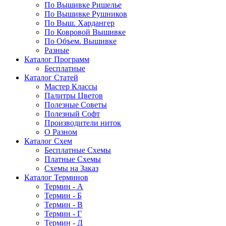
По Вышивке Ришелье
По Вышивке Рушников
По Выш. Хардангер
По Ковровой Вышивке
По Объем. Вышивке
Разные
Каталог Программ
Бесплатные
Каталог Статей
Мастер Классы
Палитры Цветов
Полезные Советы
Полезный Софт
Производители ниток
О Разном
Каталог Схем
Бесплатные Схемы
Платные Схемы
Схемы на Заказ
Каталог Терминов
Термин - А
Термин - Б
Термин - В
Термин - Г
Термин - Д