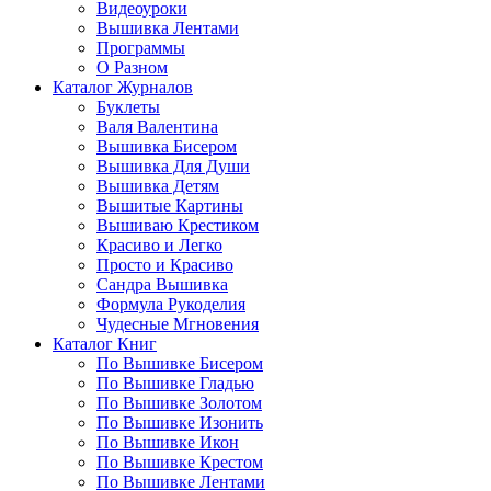
Видеоуроки
Вышивка Лентами
Программы
О Разном
Каталог Журналов
Буклеты
Валя Валентина
Вышивка Бисером
Вышивка Для Души
Вышивка Детям
Вышитые Картины
Вышиваю Крестиком
Красиво и Легко
Просто и Красиво
Сандра Вышивка
Формула Рукоделия
Чудесные Мгновения
Каталог Книг
По Вышивке Бисером
По Вышивке Гладью
По Вышивке Золотом
По Вышивке Изонить
По Вышивке Икон
По Вышивке Крестом
По Вышивке Лентами