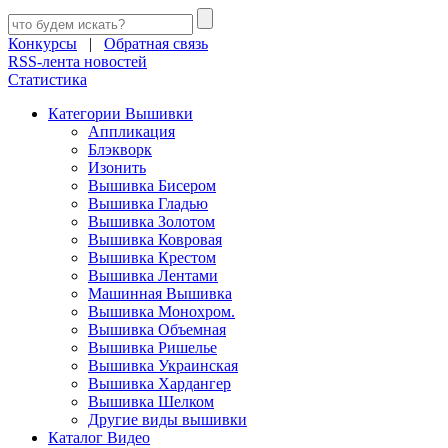
Конкурсы
|
Обратная связь
RSS-лента новостей
Статистика
Категории Вышивки
Аппликация
Блэкворк
Изонить
Вышивка Бисером
Вышивка Гладью
Вышивка Золотом
Вышивка Ковровая
Вышивка Крестом
Вышивка Лентами
Машинная Вышивка
Вышивка Монохром.
Вышивка Объемная
Вышивка Ришелье
Вышивка Украинская
Вышивка Хардангер
Вышивка Шелком
Другие виды вышивки
Каталог Видео