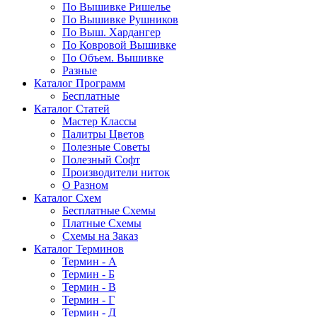
По Вышивке Ришелье
По Вышивке Рушников
По Выш. Хардангер
По Ковровой Вышивке
По Объем. Вышивке
Разные
Каталог Программ
Бесплатные
Каталог Статей
Мастер Классы
Палитры Цветов
Полезные Советы
Полезный Софт
Производители ниток
О Разном
Каталог Схем
Бесплатные Схемы
Платные Схемы
Схемы на Заказ
Каталог Терминов
Термин - А
Термин - Б
Термин - В
Термин - Г
Термин - Д