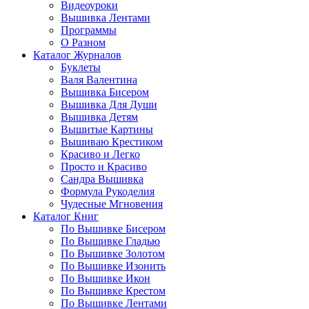
Видеоуроки
Вышивка Лентами
Программы
О Разном
Каталог Журналов
Буклеты
Валя Валентина
Вышивка Бисером
Вышивка Для Души
Вышивка Детям
Вышитые Картины
Вышиваю Крестиком
Красиво и Легко
Просто и Красиво
Сандра Вышивка
Формула Рукоделия
Чудесные Мгновения
Каталог Книг
По Вышивке Бисером
По Вышивке Гладью
По Вышивке Золотом
По Вышивке Изонить
По Вышивке Икон
По Вышивке Крестом
По Вышивке Лентами