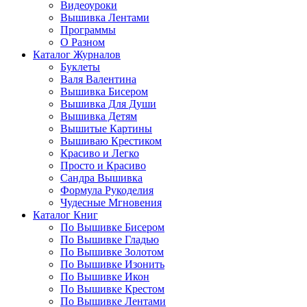
Видеоуроки
Вышивка Лентами
Программы
О Разном
Каталог Журналов
Буклеты
Валя Валентина
Вышивка Бисером
Вышивка Для Души
Вышивка Детям
Вышитые Картины
Вышиваю Крестиком
Красиво и Легко
Просто и Красиво
Сандра Вышивка
Формула Рукоделия
Чудесные Мгновения
Каталог Книг
По Вышивке Бисером
По Вышивке Гладью
По Вышивке Золотом
По Вышивке Изонить
По Вышивке Икон
По Вышивке Крестом
По Вышивке Лентами