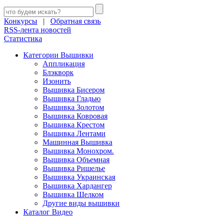
Конкурсы
|
Обратная связь
RSS-лента новостей
Статистика
Категории Вышивки
Аппликация
Блэкворк
Изонить
Вышивка Бисером
Вышивка Гладью
Вышивка Золотом
Вышивка Ковровая
Вышивка Крестом
Вышивка Лентами
Машинная Вышивка
Вышивка Монохром.
Вышивка Объемная
Вышивка Ришелье
Вышивка Украинская
Вышивка Хардангер
Вышивка Шелком
Другие виды вышивки
Каталог Видео