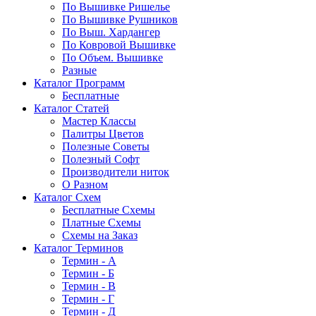
По Вышивке Ришелье
По Вышивке Рушников
По Выш. Хардангер
По Ковровой Вышивке
По Объем. Вышивке
Разные
Каталог Программ
Бесплатные
Каталог Статей
Мастер Классы
Палитры Цветов
Полезные Советы
Полезный Софт
Производители ниток
О Разном
Каталог Схем
Бесплатные Схемы
Платные Схемы
Схемы на Заказ
Каталог Терминов
Термин - А
Термин - Б
Термин - В
Термин - Г
Термин - Д