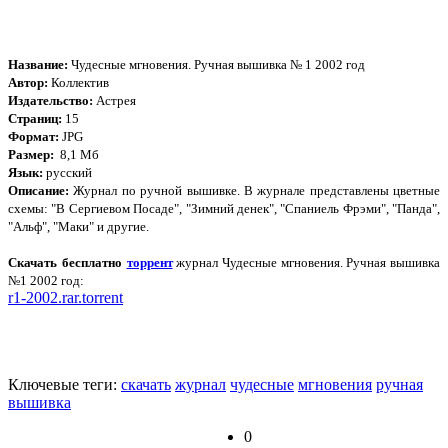
Название:
Чудесные мгновения. Ручная вышивка № 1 2002 год
Автор:
Коллектив
Издательство:
Астрея
Страниц:
15
Формат:
JPG
Размер:
8,1 Мб
Язык:
русский
Описание:
Журнал по ручной вышивке. В журнале представлены цветные
схемы: "В Сергиевом Посаде", "Зимний денек", "Спаниель Фрэми", "Панда",
"Альф", "Маки" и другие.
Скачать бесплатно
торрент
журнал Чудесные мгновения. Ручная вышивка
№1 2002 год:
r1-2002.rar.torrent
Ключевые теги:
скачать
журнал
чудесные
мгновения
ручная
вышивка
0