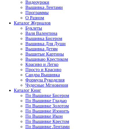
Видеоуроки
Вышивка Лентами
Программы
О Разном
Каталог Журналов
Буклеты
Валя Валентина
Вышивка Бисером
Вышивка Для Души
Вышивка Детям
Вышитые Картины
Вышиваю Крестиком
Красиво и Легко
Просто и Красиво
Сандра Вышивка
Формула Рукоделия
Чудесные Мгновения
Каталог Книг
По Вышивке Бисером
По Вышивке Гладью
По Вышивке Золотом
По Вышивке Изонить
По Вышивке Икон
По Вышивке Крестом
По Вышивке Лентами