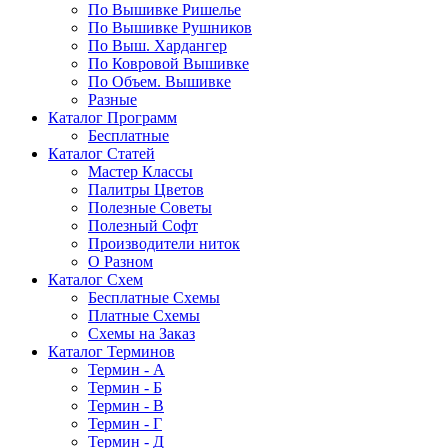
По Вышивке Ришелье
По Вышивке Рушников
По Выш. Хардангер
По Ковровой Вышивке
По Объем. Вышивке
Разные
Каталог Программ
Бесплатные
Каталог Статей
Мастер Классы
Палитры Цветов
Полезные Советы
Полезный Софт
Производители ниток
О Разном
Каталог Схем
Бесплатные Схемы
Платные Схемы
Схемы на Заказ
Каталог Терминов
Термин - А
Термин - Б
Термин - В
Термин - Г
Термин - Д