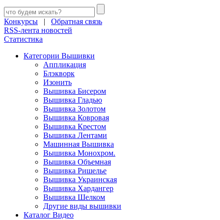
Конкурсы
|
Обратная связь
RSS-лента новостей
Статистика
Категории Вышивки
Аппликация
Блэкворк
Изонить
Вышивка Бисером
Вышивка Гладью
Вышивка Золотом
Вышивка Ковровая
Вышивка Крестом
Вышивка Лентами
Машинная Вышивка
Вышивка Монохром.
Вышивка Объемная
Вышивка Ришелье
Вышивка Украинская
Вышивка Хардангер
Вышивка Шелком
Другие виды вышивки
Каталог Видео