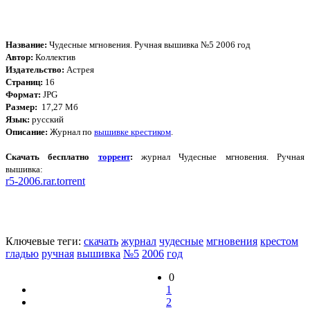
Название:
Чудесные мгновения. Ручная вышивка №5 2006 год
Автор:
Коллектив
Издательство:
Астрея
Страниц:
16
Формат:
JPG
Размер:
17,27 Мб
Язык:
русский
Описание:
Журнал по
вышивке крестиком
.
Скачать бесплатно
торрент
:
журнал Чудесные мгновения. Ручная
вышивка:
r5-2006.rar.torrent
Ключевые теги:
скачать
журнал
чудесные
мгновения
крестом
гладью
ручная
вышивка
№5
2006
год
0
1
2