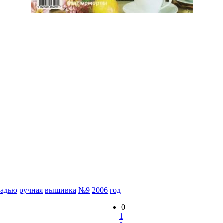
ладью
ручная
вышивка
№9
2006
год
0
1