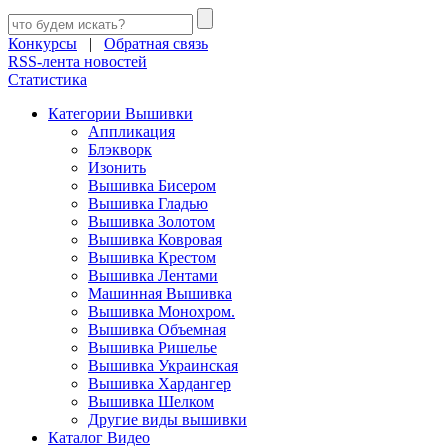
Конкурсы
|
Обратная связь
RSS-лента новостей
Статистика
Категории Вышивки
Аппликация
Блэкворк
Изонить
Вышивка Бисером
Вышивка Гладью
Вышивка Золотом
Вышивка Ковровая
Вышивка Крестом
Вышивка Лентами
Машинная Вышивка
Вышивка Монохром.
Вышивка Объемная
Вышивка Ришелье
Вышивка Украинская
Вышивка Хардангер
Вышивка Шелком
Другие виды вышивки
Каталог Видео