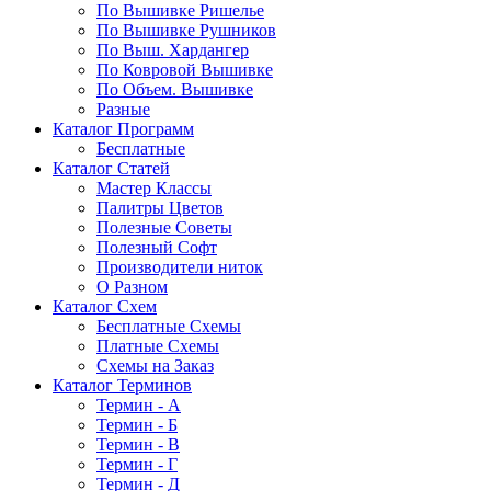
По Вышивке Ришелье
По Вышивке Рушников
По Выш. Хардангер
По Ковровой Вышивке
По Объем. Вышивке
Разные
Каталог Программ
Бесплатные
Каталог Статей
Мастер Классы
Палитры Цветов
Полезные Советы
Полезный Софт
Производители ниток
О Разном
Каталог Схем
Бесплатные Схемы
Платные Схемы
Схемы на Заказ
Каталог Терминов
Термин - А
Термин - Б
Термин - В
Термин - Г
Термин - Д