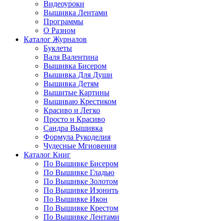
Видеоуроки
Вышивка Лентами
Программы
О Разном
Каталог Журналов
Буклеты
Валя Валентина
Вышивка Бисером
Вышивка Для Души
Вышивка Детям
Вышитые Картины
Вышиваю Крестиком
Красиво и Легко
Просто и Красиво
Сандра Вышивка
Формула Рукоделия
Чудесные Мгновения
Каталог Книг
По Вышивке Бисером
По Вышивке Гладью
По Вышивке Золотом
По Вышивке Изонить
По Вышивке Икон
По Вышивке Крестом
По Вышивке Лентами