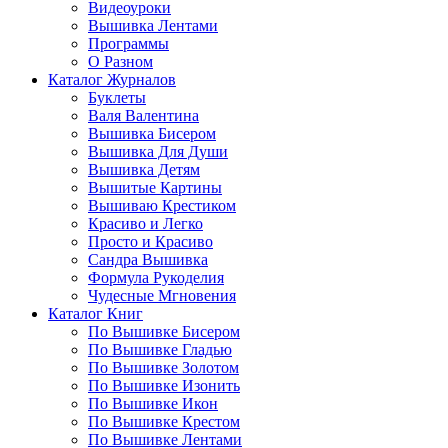
Видеоуроки
Вышивка Лентами
Программы
О Разном
Каталог Журналов
Буклеты
Валя Валентина
Вышивка Бисером
Вышивка Для Души
Вышивка Детям
Вышитые Картины
Вышиваю Крестиком
Красиво и Легко
Просто и Красиво
Сандра Вышивка
Формула Рукоделия
Чудесные Мгновения
Каталог Книг
По Вышивке Бисером
По Вышивке Гладью
По Вышивке Золотом
По Вышивке Изонить
По Вышивке Икон
По Вышивке Крестом
По Вышивке Лентами