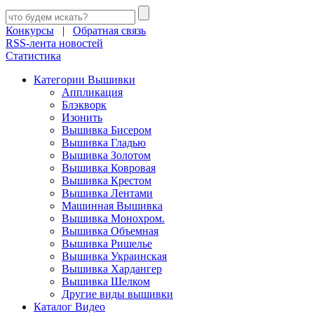
Конкурсы
|
Обратная связь
RSS-лента новостей
Статистика
Категории Вышивки
Аппликация
Блэкворк
Изонить
Вышивка Бисером
Вышивка Гладью
Вышивка Золотом
Вышивка Ковровая
Вышивка Крестом
Вышивка Лентами
Машинная Вышивка
Вышивка Монохром.
Вышивка Объемная
Вышивка Ришелье
Вышивка Украинская
Вышивка Хардангер
Вышивка Шелком
Другие виды вышивки
Каталог Видео