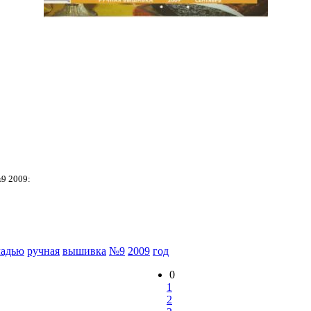
9 2009:
ладью
ручная
вышивка
№9
2009
год
0
1
2