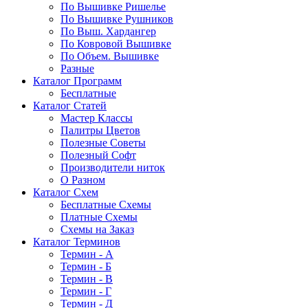
По Вышивке Ришелье
По Вышивке Рушников
По Выш. Хардангер
По Ковровой Вышивке
По Объем. Вышивке
Разные
Каталог Программ
Бесплатные
Каталог Статей
Мастер Классы
Палитры Цветов
Полезные Советы
Полезный Софт
Производители ниток
О Разном
Каталог Схем
Бесплатные Схемы
Платные Схемы
Схемы на Заказ
Каталог Терминов
Термин - А
Термин - Б
Термин - В
Термин - Г
Термин - Д