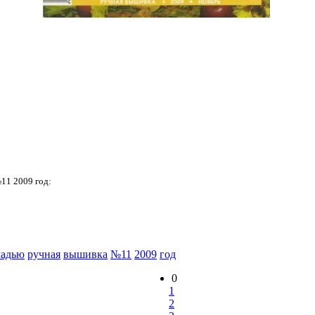
11 2009 год:
ладью
ручная
вышивка
№11
2009
год
0
1
2