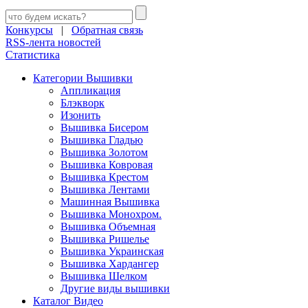
Конкурсы
|
Обратная связь
RSS-лента новостей
Статистика
Категории Вышивки
Аппликация
Блэкворк
Изонить
Вышивка Бисером
Вышивка Гладью
Вышивка Золотом
Вышивка Ковровая
Вышивка Крестом
Вышивка Лентами
Машинная Вышивка
Вышивка Монохром.
Вышивка Объемная
Вышивка Ришелье
Вышивка Украинская
Вышивка Хардангер
Вышивка Шелком
Другие виды вышивки
Каталог Видео