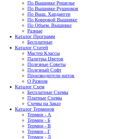
По Вышивке Ришелье
По Вышивке Рушников
По Выш. Хардангер
По Ковровой Вышивке
По Объем. Вышивке
Разные
Каталог Программ
Бесплатные
Каталог Статей
Мастер Классы
Палитры Цветов
Полезные Советы
Полезный Софт
Производители ниток
О Разном
Каталог Схем
Бесплатные Схемы
Платные Схемы
Схемы на Заказ
Каталог Терминов
Термин - А
Термин - Б
Термин - В
Термин - Г
Термин - Д