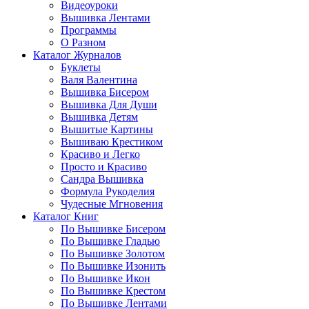
Видеоуроки
Вышивка Лентами
Программы
О Разном
Каталог Журналов
Буклеты
Валя Валентина
Вышивка Бисером
Вышивка Для Души
Вышивка Детям
Вышитые Картины
Вышиваю Крестиком
Красиво и Легко
Просто и Красиво
Сандра Вышивка
Формула Рукоделия
Чудесные Мгновения
Каталог Книг
По Вышивке Бисером
По Вышивке Гладью
По Вышивке Золотом
По Вышивке Изонить
По Вышивке Икон
По Вышивке Крестом
По Вышивке Лентами