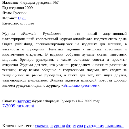
Название:
Формула рукоделия №7
Год издания:
2009
Язык:
Русский
Формат:
Djvu
Качество:
хорошее
Журнал
«Formula Рукоделия»
- это новый лицензионный
иллюстрированный современный журнал английского издательского дома
Origin publishing, специализирующегося на изданиях для женщин, в
частности о рукоделии. Тематика издания - вышивка крестиком и
изготовление открыток. В издании собраны лучшие схемы известных
мировых брендов рукоделия, а также основные советы и проекты-
открытки. Журнал для тех, кто увлечен рукоделием и познает различные
техники, кому важно общение с творческими людьми, кто следит за
тенденциями на рынке рукоделия, а также для тех, кто ищет друзей,
увлекающихся рукоделием. Журнал издается командой, которая хорошо
знакома рукодельницам по журналу «
Вышиваю крестиком
».
Скачать
торрент
Журнал Формула Рукоделия №7 2009 год:
7-2009.rar.torrent
Ключевые теги:
скачать
журнал
формула
рукоделия
вышивка