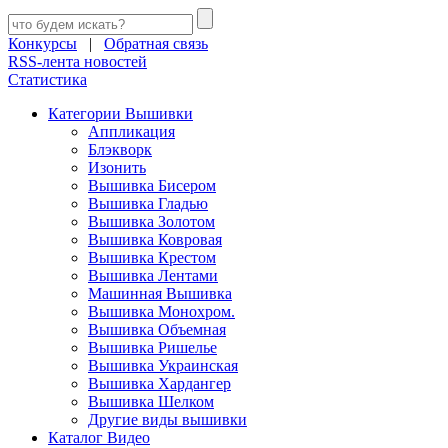
Конкурсы
|
Обратная связь
RSS-лента новостей
Статистика
Категории Вышивки
Аппликация
Блэкворк
Изонить
Вышивка Бисером
Вышивка Гладью
Вышивка Золотом
Вышивка Ковровая
Вышивка Крестом
Вышивка Лентами
Машинная Вышивка
Вышивка Монохром.
Вышивка Объемная
Вышивка Ришелье
Вышивка Украинская
Вышивка Хардангер
Вышивка Шелком
Другие виды вышивки
Каталог Видео