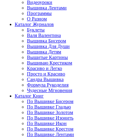
Видеоуроки
Вышивка Лентами
Программы
О Разном
Каталог Журналов
Буклеты
Валя Валентина
Вышивка Бисером
Вышивка Для Души
Вышивка Детям
Вышитые Картины
Вышиваю Крестиком
Красиво и Легко
Просто и Красиво
Сандра Вышивка
Формула Рукоделия
Чудесные Мгновения
Каталог Книг
По Вышивке Бисером
По Вышивке Гладью
По Вышивке Золотом
По Вышивке Изонить
По Вышивке Икон
По Вышивке Крестом
По Вышивке Лентами