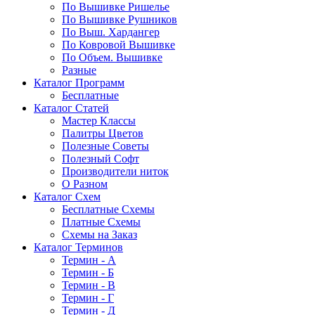
По Вышивке Ришелье
По Вышивке Рушников
По Выш. Хардангер
По Ковровой Вышивке
По Объем. Вышивке
Разные
Каталог Программ
Бесплатные
Каталог Статей
Мастер Классы
Палитры Цветов
Полезные Советы
Полезный Софт
Производители ниток
О Разном
Каталог Схем
Бесплатные Схемы
Платные Схемы
Схемы на Заказ
Каталог Терминов
Термин - А
Термин - Б
Термин - В
Термин - Г
Термин - Д