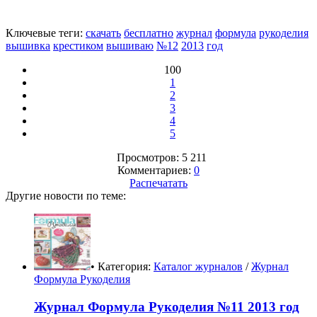
Ключевые теги:
скачать
бесплатно
журнал
формула
рукоделия
вышивка
крестиком
вышиваю
№12
2013
год
100
1
2
3
4
5
Просмотров: 5 211
Комментариев:
0
Распечатать
Другие новости по теме:
• Категория:
Каталог журналов
/
Журнал
Формула Рукоделия
Журнал Формула Рукоделия №11 2013 год