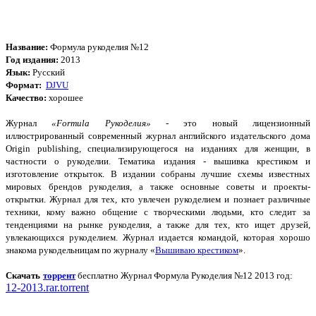
Название:
Формула рукоделия №12
Год издания:
2013
Язык:
Русский
Формат:
DJVU
Качество:
хорошее
Журнал
«Formula Рукоделия»
- это новый лицензионный
иллюстрированный современный журнал английского издательского дома
Origin publishing, специализирующегося на изданиях для женщин, в
частности о рукоделии. Тематика издания - вышивка крестиком и
изготовление открыток. В издании собраны лучшие схемы известных
мировых брендов рукоделия, а также основные советы и проекты-
открытки. Журнал для тех, кто увлечен рукоделием и познает различные
техники, кому важно общение с творческими людьми, кто следит за
тенденциями на рынке рукоделия, а также для тех, кто ищет друзей,
увлекающихся рукоделием. Журнал издается командой, которая хорошо
знакома рукодельницам по журналу «
Вышиваю крестиком
».
Скачать
торрент
бесплатно Журнал Формула Рукоделия №12
2013 год:
12-2013.rar.torrent