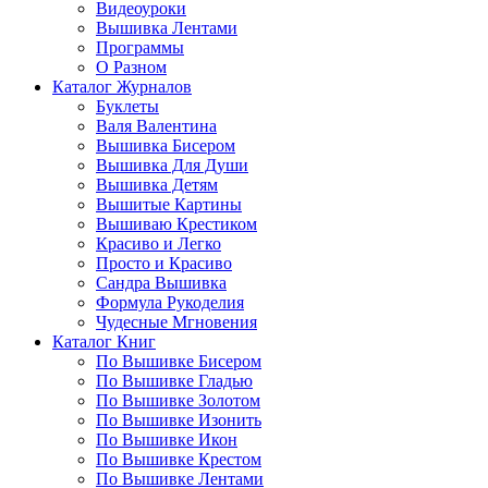
Видеоуроки
Вышивка Лентами
Программы
О Разном
Каталог Журналов
Буклеты
Валя Валентина
Вышивка Бисером
Вышивка Для Души
Вышивка Детям
Вышитые Картины
Вышиваю Крестиком
Красиво и Легко
Просто и Красиво
Сандра Вышивка
Формула Рукоделия
Чудесные Мгновения
Каталог Книг
По Вышивке Бисером
По Вышивке Гладью
По Вышивке Золотом
По Вышивке Изонить
По Вышивке Икон
По Вышивке Крестом
По Вышивке Лентами