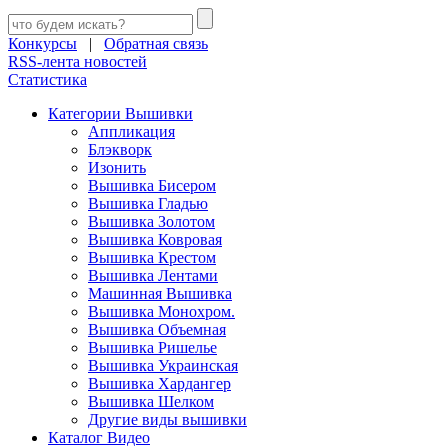
Конкурсы
|
Обратная связь
RSS-лента новостей
Статистика
Категории Вышивки
Аппликация
Блэкворк
Изонить
Вышивка Бисером
Вышивка Гладью
Вышивка Золотом
Вышивка Ковровая
Вышивка Крестом
Вышивка Лентами
Машинная Вышивка
Вышивка Монохром.
Вышивка Объемная
Вышивка Ришелье
Вышивка Украинская
Вышивка Хардангер
Вышивка Шелком
Другие виды вышивки
Каталог Видео