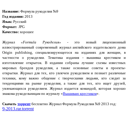
Название:
Формула рукоделия №9
Год издания:
2013
Язык:
Русский
Формат:
JPG
Качество:
хорошее
Журнал
«Formula Рукоделия»
- это новый лицензионный
иллюстрированный современный журнал английского издательского дома
Origin publishing, специализирующегося на изданиях для женщин, в
частности о рукоделии. Тематика издания - вышивка крестиком и
изготовление открыток. В издании собраны лучшие схемы известных
мировых брендов рукоделия, а также основные советы и проекты-
открытки. Журнал для тех, кто увлечен рукоделием и познает различные
техники, кому важно общение с творческими людьми, кто следит за
тенденциями на рынке рукоделия, а также для тех, кто ищет друзей,
увлекающихся рукоделием. Журнал издается командой, которая хорошо
знакома рукодельницам по журналу «
Вышиваю крестиком
».
Скачать
торрент
бесплатно Журнал Формула Рукоделия №9
2013 год:
9-2013.rar.torrent