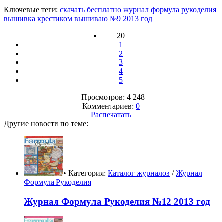
Ключевые теги:
скачать
бесплатно
журнал
формула
рукоделия
вышивка
крестиком
вышиваю
№9
2013
год
20
1
2
3
4
5
Просмотров: 4 248
Комментариев:
0
Распечатать
Другие новости по теме:
• Категория:
Каталог журналов
/
Журнал
Формула Рукоделия
Журнал Формула Рукоделия №12 2013 год