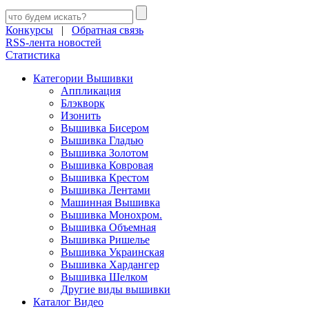
Конкурсы
|
Обратная связь
RSS-лента новостей
Статистика
Категории Вышивки
Аппликация
Блэкворк
Изонить
Вышивка Бисером
Вышивка Гладью
Вышивка Золотом
Вышивка Ковровая
Вышивка Крестом
Вышивка Лентами
Машинная Вышивка
Вышивка Монохром.
Вышивка Объемная
Вышивка Ришелье
Вышивка Украинская
Вышивка Хардангер
Вышивка Шелком
Другие виды вышивки
Каталог Видео