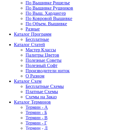
По Вышивке Ришелье
По Вышивке Рушников
По Выш. Хардангер
По Ковровой Вышивке
По Объем. Вышивке
Разные
Каталог Программ
Бесплатные
Каталог Статей
Мастер Классы
Палитры Цветов
Полезные Советы
Полезный Софт
Производители ниток
О Разном
Каталог Схем
Бесплатные Схемы
Платные Схемы
Схемы на Заказ
Каталог Терминов
Термин - А
Термин - Б
Термин - В
Термин - Г
Термин - Д