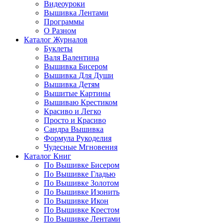
Видеоуроки
Вышивка Лентами
Программы
О Разном
Каталог Журналов
Буклеты
Валя Валентина
Вышивка Бисером
Вышивка Для Души
Вышивка Детям
Вышитые Картины
Вышиваю Крестиком
Красиво и Легко
Просто и Красиво
Сандра Вышивка
Формула Рукоделия
Чудесные Мгновения
Каталог Книг
По Вышивке Бисером
По Вышивке Гладью
По Вышивке Золотом
По Вышивке Изонить
По Вышивке Икон
По Вышивке Крестом
По Вышивке Лентами