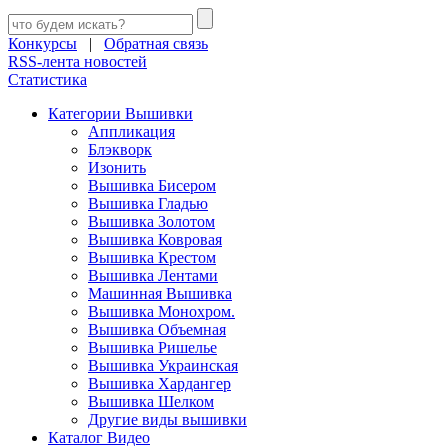
Конкурсы
|
Обратная связь
RSS-лента новостей
Статистика
Категории Вышивки
Аппликация
Блэкворк
Изонить
Вышивка Бисером
Вышивка Гладью
Вышивка Золотом
Вышивка Ковровая
Вышивка Крестом
Вышивка Лентами
Машинная Вышивка
Вышивка Монохром.
Вышивка Объемная
Вышивка Ришелье
Вышивка Украинская
Вышивка Хардангер
Вышивка Шелком
Другие виды вышивки
Каталог Видео