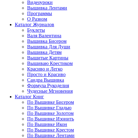
Видеоуроки
Вышивка Лентами
Программы
О Разном
Каталог Журналов
Буклеты
Валя Валентина
Вышивка Бисером
Вышивка Для Души
Вышивка Детям
Вышитые Картины
Вышиваю Крестиком
Красиво и Легко
Просто и Красиво
Сандра Вышивка
Формула Рукоделия
Чудесные Мгновения
Каталог Книг
По Вышивке Бисером
По Вышивке Гладью
По Вышивке Золотом
По Вышивке Изонить
По Вышивке Икон
По Вышивке Крестом
По Вышивке Лентами