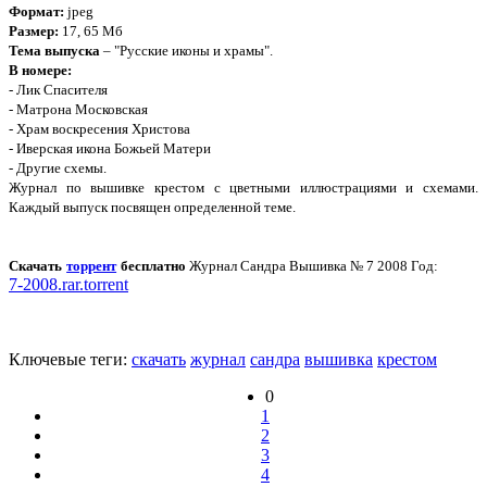
Формат:
jpeg
Размер:
17, 65 Мб
Тема выпуска
– "Русские иконы и храмы".
В номере:
- Лик Спасителя
- Матрона Московская
- Храм воскресения Христова
- Иверская икона Божьей Матери
- Другие схемы.
Журнал по вышивке крестом с цветными иллюстрациями и схемами.
Каждый выпуск посвящен определенной теме.
Скачать
торрент
бесплатно
Журнал Сандра Вышивка № 7 2008 Год:
7-2008.rar.torrent
Ключевые теги:
скачать
журнал
сандра
вышивка
крестом
0
1
2
3
4