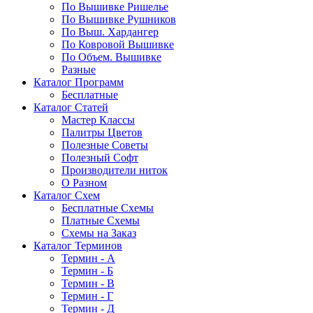
По Вышивке Ришелье
По Вышивке Рушников
По Выш. Хардангер
По Ковровой Вышивке
По Объем. Вышивке
Разные
Каталог Программ
Бесплатные
Каталог Статей
Мастер Классы
Палитры Цветов
Полезные Советы
Полезный Софт
Производители ниток
О Разном
Каталог Схем
Бесплатные Схемы
Платные Схемы
Схемы на Заказ
Каталог Терминов
Термин - А
Термин - Б
Термин - В
Термин - Г
Термин - Д