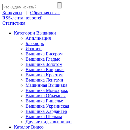
Конкурсы
|
Обратная связь
RSS-лента новостей
Статистика
Категории Вышивки
Аппликация
Блэкворк
Изонить
Вышивка Бисером
Вышивка Гладью
Вышивка Золотом
Вышивка Ковровая
Вышивка Крестом
Вышивка Лентами
Машинная Вышивка
Вышивка Монохром.
Вышивка Объемная
Вышивка Ришелье
Вышивка Украинская
Вышивка Хардангер
Вышивка Шелком
Другие виды вышивки
Каталог Видео