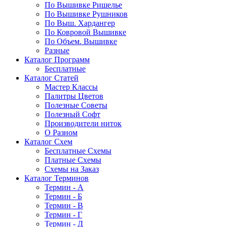
По Вышивке Ришелье
По Вышивке Рушников
По Выш. Хардангер
По Ковровой Вышивке
По Объем. Вышивке
Разные
Каталог Программ
Бесплатные
Каталог Статей
Мастер Классы
Палитры Цветов
Полезные Советы
Полезный Софт
Производители ниток
О Разном
Каталог Схем
Бесплатные Схемы
Платные Схемы
Схемы на Заказ
Каталог Терминов
Термин - А
Термин - Б
Термин - В
Термин - Г
Термин - Д