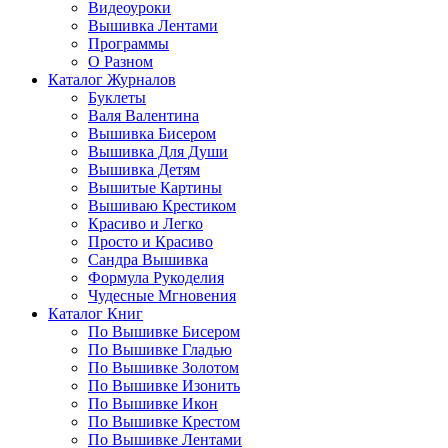
Видеоуроки
Вышивка Лентами
Программы
О Разном
Каталог Журналов
Буклеты
Валя Валентина
Вышивка Бисером
Вышивка Для Души
Вышивка Детям
Вышитые Картины
Вышиваю Крестиком
Красиво и Легко
Просто и Красиво
Сандра Вышивка
Формула Рукоделия
Чудесные Мгновения
Каталог Книг
По Вышивке Бисером
По Вышивке Гладью
По Вышивке Золотом
По Вышивке Изонить
По Вышивке Икон
По Вышивке Крестом
По Вышивке Лентами