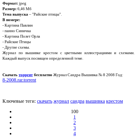
Формат:
jpeg
Размер:
6,46 Мб
Тема выпуска
– "Райские птицы".
В номере:
- Картина Павлин
- панно Синичка
- Картина Полет Орла
- Райские Птицы
- Другие схемы.
Журнал по вышивке крестом с цветными иллюстрациями и схемами.
Каждый выпуск посвящен определенной теме.
Скачать
торрент
бесплатно
Журнал Сандра Вышивка № 8 2008 Год:
8-2008.rar.torrent
Ключевые теги:
скачать
журнал
сандра
вышивка
крестом
100
1
2
3
4