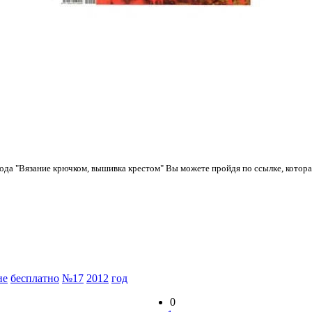
года "Вязание крючком, вышивка крестом" Вы можете пройдя по ссылке, котор
ие
бесплатно
№17
2012
год
0