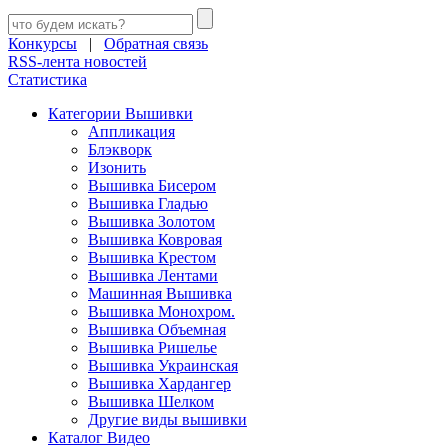
Конкурсы
|
Обратная связь
RSS-лента новостей
Статистика
Категории Вышивки
Аппликация
Блэкворк
Изонить
Вышивка Бисером
Вышивка Гладью
Вышивка Золотом
Вышивка Ковровая
Вышивка Крестом
Вышивка Лентами
Машинная Вышивка
Вышивка Монохром.
Вышивка Объемная
Вышивка Ришелье
Вышивка Украинская
Вышивка Хардангер
Вышивка Шелком
Другие виды вышивки
Каталог Видео