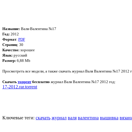
Название:
Валя-Валентина №17
Год:
2012
Формат
:
PDF
Страниц
: 30
Качество:
хорошее
Язык:
русский
Размер:
6,88 Mb
Просмотреть все модели, а также скачать журнал Валя Валентина №17 2012 
Скачать
торрент
бесплатно
журнал Валя Валентина №17 2012 год:
17-2012.rar.torrent
Ключевые теги:
скачать
журнал
валя
валентина
вышивка
вязан