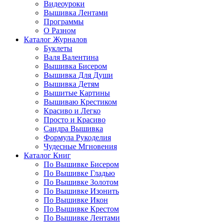
Видеоуроки
Вышивка Лентами
Программы
О Разном
Каталог Журналов
Буклеты
Валя Валентина
Вышивка Бисером
Вышивка Для Души
Вышивка Детям
Вышитые Картины
Вышиваю Крестиком
Красиво и Легко
Просто и Красиво
Сандра Вышивка
Формула Рукоделия
Чудесные Мгновения
Каталог Книг
По Вышивке Бисером
По Вышивке Гладью
По Вышивке Золотом
По Вышивке Изонить
По Вышивке Икон
По Вышивке Крестом
По Вышивке Лентами