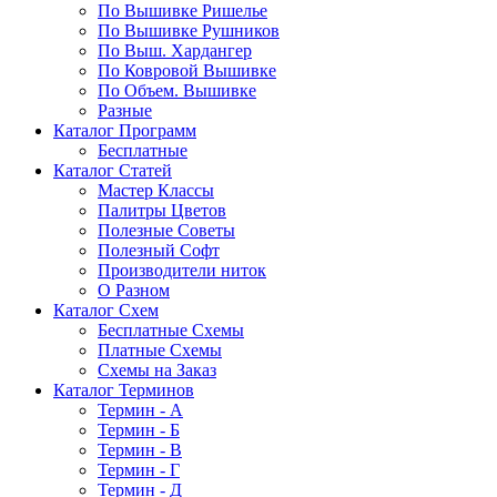
По Вышивке Ришелье
По Вышивке Рушников
По Выш. Хардангер
По Ковровой Вышивке
По Объем. Вышивке
Разные
Каталог Программ
Бесплатные
Каталог Статей
Мастер Классы
Палитры Цветов
Полезные Советы
Полезный Софт
Производители ниток
О Разном
Каталог Схем
Бесплатные Схемы
Платные Схемы
Схемы на Заказ
Каталог Терминов
Термин - А
Термин - Б
Термин - В
Термин - Г
Термин - Д