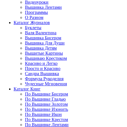
Видеоуроки
Вышивка Лентами
Программы
О Разном
Каталог Журналов
Буклеты
Валя Валентина
Вышивка Бисером
Вышивка Для Души
Вышивка Детям
Вышитые Картины
Вышиваю Крестиком
Красиво и Легко
Просто и Красиво
Сандра Вышивка
Формула Рукоделия
Чудесные Мгновения
Каталог Книг
По Вышивке Бисером
По Вышивке Гладью
По Вышивке Золотом
По Вышивке Изонить
По Вышивке Икон
По Вышивке Крестом
По Вышивке Лентами