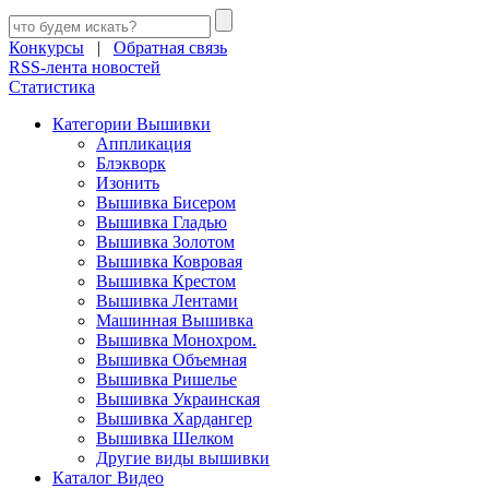
Конкурсы
|
Обратная связь
RSS-лента новостей
Статистика
Категории Вышивки
Аппликация
Блэкворк
Изонить
Вышивка Бисером
Вышивка Гладью
Вышивка Золотом
Вышивка Ковровая
Вышивка Крестом
Вышивка Лентами
Машинная Вышивка
Вышивка Монохром.
Вышивка Объемная
Вышивка Ришелье
Вышивка Украинская
Вышивка Хардангер
Вышивка Шелком
Другие виды вышивки
Каталог Видео