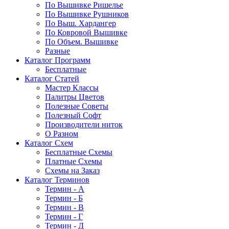
По Вышивке Ришелье
По Вышивке Рушников
По Выш. Хардангер
По Ковровой Вышивке
По Объем. Вышивке
Разные
Каталог Программ
Бесплатные
Каталог Статей
Мастер Классы
Палитры Цветов
Полезные Советы
Полезный Софт
Производители ниток
О Разном
Каталог Схем
Бесплатные Схемы
Платные Схемы
Схемы на Заказ
Каталог Терминов
Термин - А
Термин - Б
Термин - В
Термин - Г
Термин - Д