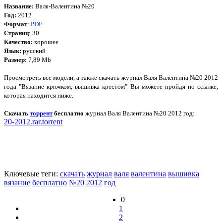
Название:
Валя-Валентина №20
Год:
2012
Формат
:
PDF
Страниц
: 30
Качество:
хорошее
Язык:
русский
Размер:
7,89 Mb
Просмотреть все модели, а также скачать журнал Валя Валентина №20 2012
года "Вязание крючком, вышивка крестом" Вы можете пройдя по ссылке,
которая находится ниже.
Скачать
торрент
бесплатно
журнал Валя Валентина №20 2012 год:
20-2012.rar.torrent
Ключевые теги:
скачать
журнал
валя
валентина
вышивка
вязание
бесплатно
№20
2012
год
0
1
2