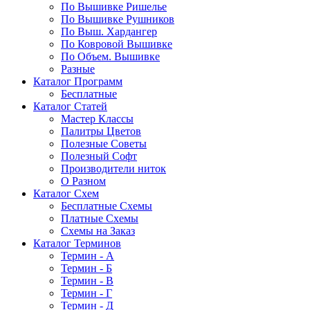
По Вышивке Ришелье
По Вышивке Рушников
По Выш. Хардангер
По Ковровой Вышивке
По Объем. Вышивке
Разные
Каталог Программ
Бесплатные
Каталог Статей
Мастер Классы
Палитры Цветов
Полезные Советы
Полезный Софт
Производители ниток
О Разном
Каталог Схем
Бесплатные Схемы
Платные Схемы
Схемы на Заказ
Каталог Терминов
Термин - А
Термин - Б
Термин - В
Термин - Г
Термин - Д