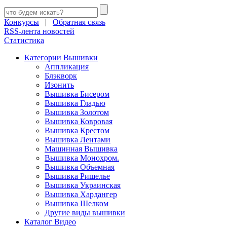
Конкурсы
|
Обратная связь
RSS-лента новостей
Статистика
Категории Вышивки
Аппликация
Блэкворк
Изонить
Вышивка Бисером
Вышивка Гладью
Вышивка Золотом
Вышивка Ковровая
Вышивка Крестом
Вышивка Лентами
Машинная Вышивка
Вышивка Монохром.
Вышивка Объемная
Вышивка Ришелье
Вышивка Украинская
Вышивка Хардангер
Вышивка Шелком
Другие виды вышивки
Каталог Видео