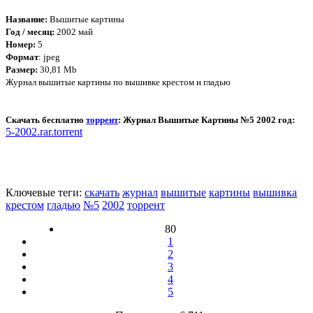
Название:
Вышитые картины
Год / месяц:
2002 май
Номер:
5
Формат
: jpeg
Размер:
30,81 Mb
Журнал вышитые картины по вышивке крестом и гладью
Скачать бесплатно
торрент
: Журнал Вышитые Картины №5 2002 год:
5-2002.rar.torrent
Ключевые теги:
скачать
журнал
вышитые
картины
вышивка
крестом
гладью
№5
2002
торрент
80
1
2
3
4
5