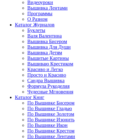
Видеоуроки
Вышивка Лентами
Программы
О Разном
Каталог Журналов
Буклеты
Валя Валентина
Вышивка Бисером
Вышивка Для Души
Вышивка Детям
Вышитые Картины
Вышиваю Крестиком
Красиво и Легко
Просто и Красиво
Сандра Вышивка
Формула Рукоделия
Чудесные Мгновения
Каталог Книг
По Вышивке Бисером
По Вышивке Гладью
По Вышивке Золотом
По Вышивке Изонить
По Вышивке Икон
По Вышивке Крестом
По Вышивке Лентами