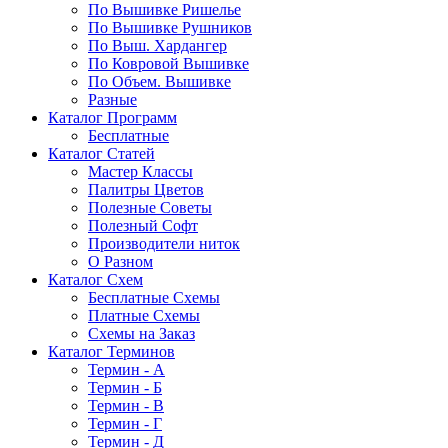
По Вышивке Ришелье
По Вышивке Рушников
По Выш. Хардангер
По Ковровой Вышивке
По Объем. Вышивке
Разные
Каталог Программ
Бесплатные
Каталог Статей
Мастер Классы
Палитры Цветов
Полезные Советы
Полезный Софт
Производители ниток
О Разном
Каталог Схем
Бесплатные Схемы
Платные Схемы
Схемы на Заказ
Каталог Терминов
Термин - А
Термин - Б
Термин - В
Термин - Г
Термин - Д