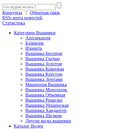
Конкурсы
|
Обратная связь
RSS-лента новостей
Статистика
Категории Вышивки
Аппликация
Блэкворк
Изонить
Вышивка Бисером
Вышивка Гладью
Вышивка Золотом
Вышивка Ковровая
Вышивка Крестом
Вышивка Лентами
Машинная Вышивка
Вышивка Монохром.
Вышивка Объемная
Вышивка Ришелье
Вышивка Украинская
Вышивка Хардангер
Вышивка Шелком
Другие виды вышивки
Каталог Видео