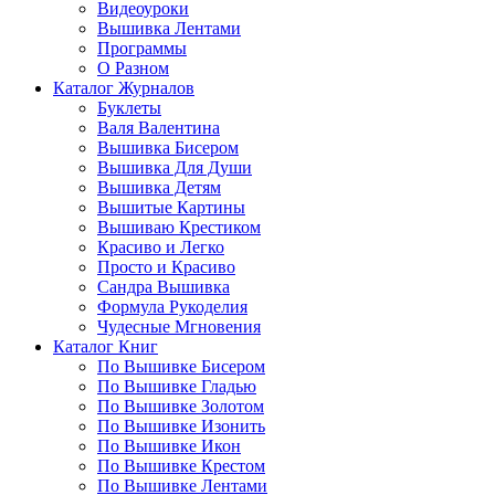
Видеоуроки
Вышивка Лентами
Программы
О Разном
Каталог Журналов
Буклеты
Валя Валентина
Вышивка Бисером
Вышивка Для Души
Вышивка Детям
Вышитые Картины
Вышиваю Крестиком
Красиво и Легко
Просто и Красиво
Сандра Вышивка
Формула Рукоделия
Чудесные Мгновения
Каталог Книг
По Вышивке Бисером
По Вышивке Гладью
По Вышивке Золотом
По Вышивке Изонить
По Вышивке Икон
По Вышивке Крестом
По Вышивке Лентами