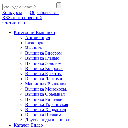
Конкурсы
|
Обратная связь
RSS-лента новостей
Статистика
Категории Вышивки
Аппликация
Блэкворк
Изонить
Вышивка Бисером
Вышивка Гладью
Вышивка Золотом
Вышивка Ковровая
Вышивка Крестом
Вышивка Лентами
Машинная Вышивка
Вышивка Монохром.
Вышивка Объемная
Вышивка Ришелье
Вышивка Украинская
Вышивка Хардангер
Вышивка Шелком
Другие виды вышивки
Каталог Видео