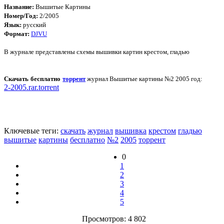
Название:
Вышитые Картины
Номер/Год:
2/2005
Язык:
русский
Формат:
DJVU
В журнале представлены схемы вышивки картин крестом, гладью
Скачать бесплатно
торрент
журнал Вышитые картины №2 2005 год:
2-2005.rar.torrent
Ключевые теги:
скачать
журнал
вышивка
крестом
гладью
вышитые
картины
бесплатно
№2
2005
торрент
0
1
2
3
4
5
Просмотров: 4 802