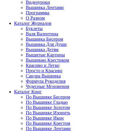
Видеоуроки
Вышивка Лентами
Программы
О Разном
Каталог Журналов
Буклеты
Валя Валентина
Вышивка Бисером
Вышивка Для Души
Вышивка Детям
Вышитые Картины
Вышиваю Крестиком
Красиво и Легко
Просто и Красиво
Сандра Вышивка
Формула Рукоделия
Чудесные Мгновения
Каталог Книг
По Вышивке Бисером
По Вышивке Гладью
По Вышивке Золотом
По Вышивке Изонить
По Вышивке Икон
По Вышивке Крестом
По Вышивке Лентами