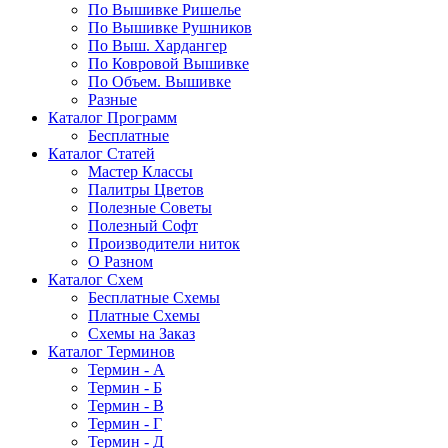
По Вышивке Ришелье
По Вышивке Рушников
По Выш. Хардангер
По Ковровой Вышивке
По Объем. Вышивке
Разные
Каталог Программ
Бесплатные
Каталог Статей
Мастер Классы
Палитры Цветов
Полезные Советы
Полезный Софт
Производители ниток
О Разном
Каталог Схем
Бесплатные Схемы
Платные Схемы
Схемы на Заказ
Каталог Терминов
Термин - А
Термин - Б
Термин - В
Термин - Г
Термин - Д