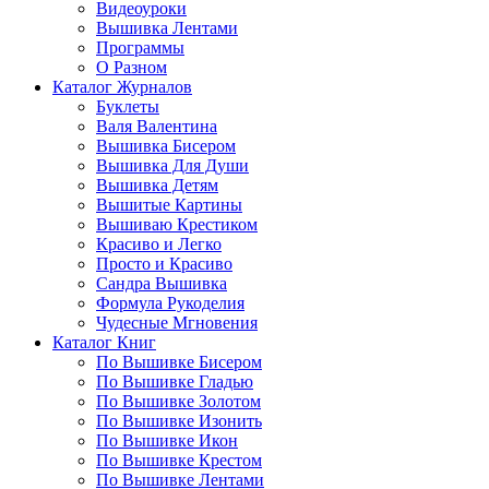
Видеоуроки
Вышивка Лентами
Программы
О Разном
Каталог Журналов
Буклеты
Валя Валентина
Вышивка Бисером
Вышивка Для Души
Вышивка Детям
Вышитые Картины
Вышиваю Крестиком
Красиво и Легко
Просто и Красиво
Сандра Вышивка
Формула Рукоделия
Чудесные Мгновения
Каталог Книг
По Вышивке Бисером
По Вышивке Гладью
По Вышивке Золотом
По Вышивке Изонить
По Вышивке Икон
По Вышивке Крестом
По Вышивке Лентами