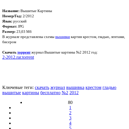
Название:
Вышитые Картины
Номер/Год:
2/2012
Язык:
русский
Формат:
JPG
Размер:
23,03 Мб
В журнале представлены схемы
вышивки
картин крестом, гладью, лентами,
бисером
Скачать
торрент
журнал Вышитые картины №2 2012 год:
2-2012.rar.torrent
Ключевые теги:
скачать
журнал
вышивка
крестом
гладью
вышитые
картины
бесплатно
№2
2012
80
1
2
3
4
5