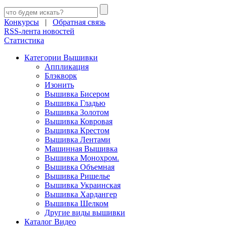
Конкурсы
|
Обратная связь
RSS-лента новостей
Статистика
Категории Вышивки
Аппликация
Блэкворк
Изонить
Вышивка Бисером
Вышивка Гладью
Вышивка Золотом
Вышивка Ковровая
Вышивка Крестом
Вышивка Лентами
Машинная Вышивка
Вышивка Монохром.
Вышивка Объемная
Вышивка Ришелье
Вышивка Украинская
Вышивка Хардангер
Вышивка Шелком
Другие виды вышивки
Каталог Видео