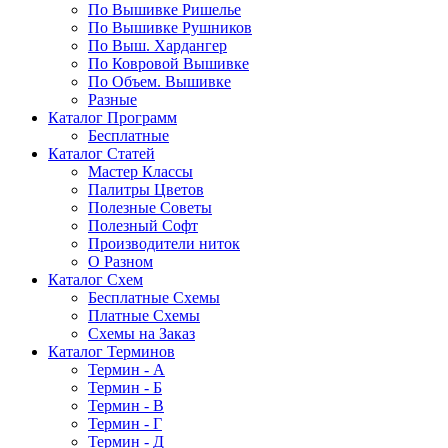
По Вышивке Ришелье
По Вышивке Рушников
По Выш. Хардангер
По Ковровой Вышивке
По Объем. Вышивке
Разные
Каталог Программ
Бесплатные
Каталог Статей
Мастер Классы
Палитры Цветов
Полезные Советы
Полезный Софт
Производители ниток
О Разном
Каталог Схем
Бесплатные Схемы
Платные Схемы
Схемы на Заказ
Каталог Терминов
Термин - А
Термин - Б
Термин - В
Термин - Г
Термин - Д