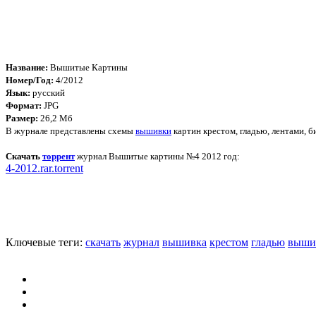
Название:
Вышитые Картины
Номер/Год:
4/2012
Язык:
русский
Формат:
JPG
Размер:
26,2 Мб
В журнале представлены схемы
вышивки
картин крестом, гладью, лентами, 
Скачать
торрент
журнал Вышитые картины №4 2012 год:
4-2012.rar.torrent
Ключевые теги:
скачать
журнал
вышивка
крестом
гладью
выши