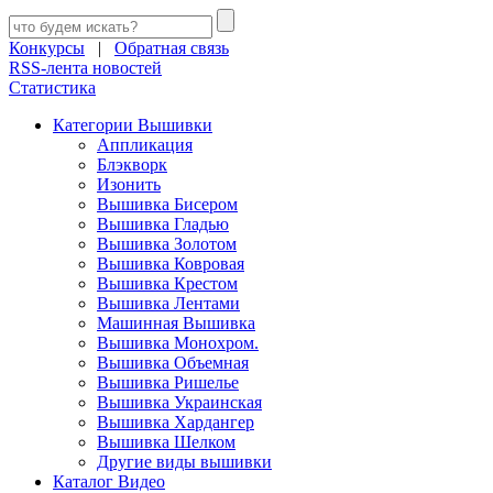
Конкурсы
|
Обратная связь
RSS-лента новостей
Статистика
Категории Вышивки
Аппликация
Блэкворк
Изонить
Вышивка Бисером
Вышивка Гладью
Вышивка Золотом
Вышивка Ковровая
Вышивка Крестом
Вышивка Лентами
Машинная Вышивка
Вышивка Монохром.
Вышивка Объемная
Вышивка Ришелье
Вышивка Украинская
Вышивка Хардангер
Вышивка Шелком
Другие виды вышивки
Каталог Видео