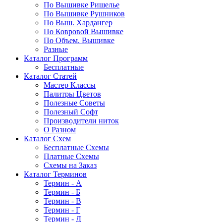
По Вышивке Ришелье
По Вышивке Рушников
По Выш. Хардангер
По Ковровой Вышивке
По Объем. Вышивке
Разные
Каталог Программ
Бесплатные
Каталог Статей
Мастер Классы
Палитры Цветов
Полезные Советы
Полезный Софт
Производители ниток
О Разном
Каталог Схем
Бесплатные Схемы
Платные Схемы
Схемы на Заказ
Каталог Терминов
Термин - А
Термин - Б
Термин - В
Термин - Г
Термин - Д