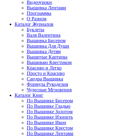
Видеоуроки
Вышивка Лентами
Программы
О Разном
Каталог Журналов
Буклеты
Валя Валентина
Вышивка Бисером
Вышивка Для Души
Вышивка Детям
Вышитые Картины
Вышиваю Крестиком
Красиво и Легко
Просто и Красиво
Сандра Вышивка
Формула Рукоделия
Чудесные Мгновения
Каталог Книг
По Вышивке Бисером
По Вышивке Гладью
По Вышивке Золотом
По Вышивке Изонить
По Вышивке Икон
По Вышивке Крестом
По Вышивке Лентами