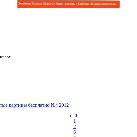
бисером
тые
картины
бесплатно
№4
2012
0
1
2
3