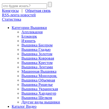
Конкурсы
|
Обратная связь
RSS-лента новостей
Статистика
Категории Вышивки
Аппликация
Блэкворк
Изонить
Вышивка Бисером
Вышивка Гладью
Вышивка Золотом
Вышивка Ковровая
Вышивка Крестом
Вышивка Лентами
Машинная Вышивка
Вышивка Монохром.
Вышивка Объемная
Вышивка Ришелье
Вышивка Украинская
Вышивка Хардангер
Вышивка Шелком
Другие виды вышивки
Каталог Видео