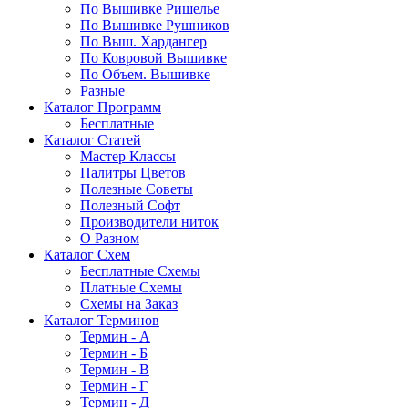
По Вышивке Ришелье
По Вышивке Рушников
По Выш. Хардангер
По Ковровой Вышивке
По Объем. Вышивке
Разные
Каталог Программ
Бесплатные
Каталог Статей
Мастер Классы
Палитры Цветов
Полезные Советы
Полезный Софт
Производители ниток
О Разном
Каталог Схем
Бесплатные Схемы
Платные Схемы
Схемы на Заказ
Каталог Терминов
Термин - А
Термин - Б
Термин - В
Термин - Г
Термин - Д