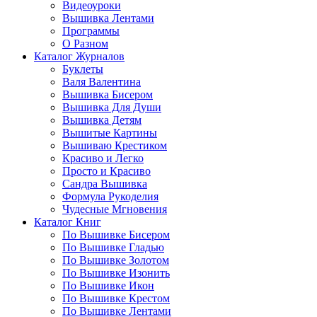
Видеоуроки
Вышивка Лентами
Программы
О Разном
Каталог Журналов
Буклеты
Валя Валентина
Вышивка Бисером
Вышивка Для Души
Вышивка Детям
Вышитые Картины
Вышиваю Крестиком
Красиво и Легко
Просто и Красиво
Сандра Вышивка
Формула Рукоделия
Чудесные Мгновения
Каталог Книг
По Вышивке Бисером
По Вышивке Гладью
По Вышивке Золотом
По Вышивке Изонить
По Вышивке Икон
По Вышивке Крестом
По Вышивке Лентами