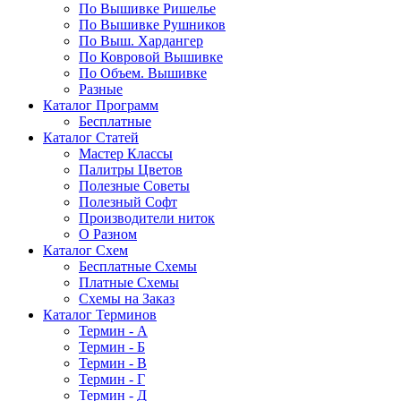
По Вышивке Ришелье
По Вышивке Рушников
По Выш. Хардангер
По Ковровой Вышивке
По Объем. Вышивке
Разные
Каталог Программ
Бесплатные
Каталог Статей
Мастер Классы
Палитры Цветов
Полезные Советы
Полезный Софт
Производители ниток
О Разном
Каталог Схем
Бесплатные Схемы
Платные Схемы
Схемы на Заказ
Каталог Терминов
Термин - А
Термин - Б
Термин - В
Термин - Г
Термин - Д