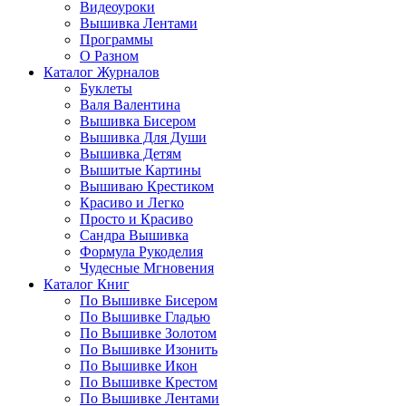
Видеоуроки
Вышивка Лентами
Программы
О Разном
Каталог Журналов
Буклеты
Валя Валентина
Вышивка Бисером
Вышивка Для Души
Вышивка Детям
Вышитые Картины
Вышиваю Крестиком
Красиво и Легко
Просто и Красиво
Сандра Вышивка
Формула Рукоделия
Чудесные Мгновения
Каталог Книг
По Вышивке Бисером
По Вышивке Гладью
По Вышивке Золотом
По Вышивке Изонить
По Вышивке Икон
По Вышивке Крестом
По Вышивке Лентами