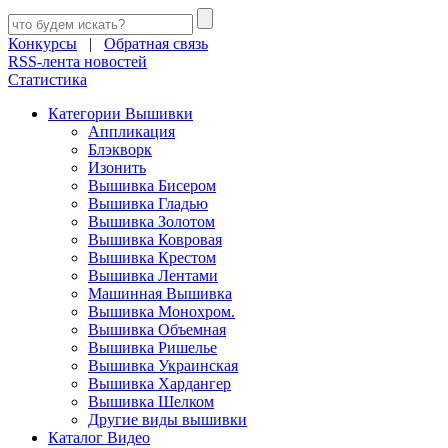
Конкурсы
|
Обратная связь
RSS-лента новостей
Статистика
Категории Вышивки
Аппликация
Блэкворк
Изонить
Вышивка Бисером
Вышивка Гладью
Вышивка Золотом
Вышивка Ковровая
Вышивка Крестом
Вышивка Лентами
Машинная Вышивка
Вышивка Монохром.
Вышивка Объемная
Вышивка Ришелье
Вышивка Украинская
Вышивка Хардангер
Вышивка Шелком
Другие виды вышивки
Каталог Видео