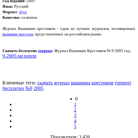
Год издания:
2005
Язык:
Русский
Формат
:
djvu
Качество:
отличное
Журнал Вышиваю крестиком - один из лучших журналов, посвященных
вышивке крестом
, представленных на российском рынке.
Скачать
бесплатно
торрент
:
Журнал Вышиваю Крестиком № 9 2005 год:
9-2005.rar.torrent
Ключевые теги:
скачать
журнал
вышивка
крестиком
торрент
бесплатно
№9
2005
0
1
2
3
4
5
Просмотров: 3 426