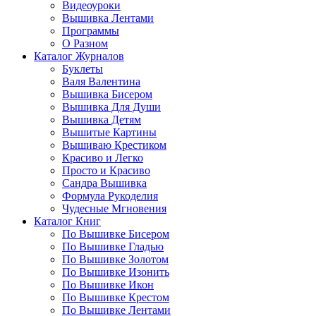
Видеоуроки
Вышивка Лентами
Программы
О Разном
Каталог Журналов
Буклеты
Валя Валентина
Вышивка Бисером
Вышивка Для Души
Вышивка Детям
Вышитые Картины
Вышиваю Крестиком
Красиво и Легко
Просто и Красиво
Сандра Вышивка
Формула Рукоделия
Чудесные Мгновения
Каталог Книг
По Вышивке Бисером
По Вышивке Гладью
По Вышивке Золотом
По Вышивке Изонить
По Вышивке Икон
По Вышивке Крестом
По Вышивке Лентами