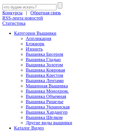
Конкурсы
|
Обратная связь
RSS-лента новостей
Статистика
Категории Вышивки
Аппликация
Блэкворк
Изонить
Вышивка Бисером
Вышивка Гладью
Вышивка Золотом
Вышивка Ковровая
Вышивка Крестом
Вышивка Лентами
Машинная Вышивка
Вышивка Монохром.
Вышивка Объемная
Вышивка Ришелье
Вышивка Украинская
Вышивка Хардангер
Вышивка Шелком
Другие виды вышивки
Каталог Видео