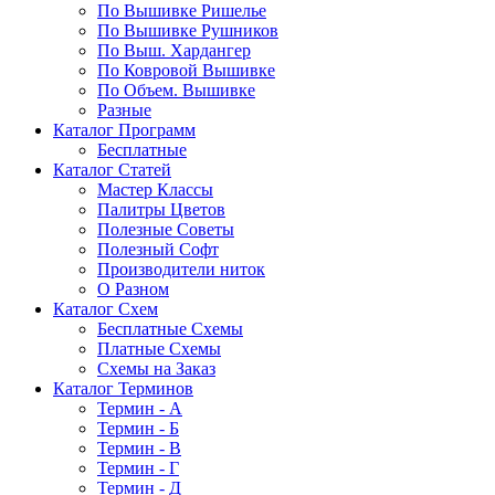
По Вышивке Ришелье
По Вышивке Рушников
По Выш. Хардангер
По Ковровой Вышивке
По Объем. Вышивке
Разные
Каталог Программ
Бесплатные
Каталог Статей
Мастер Классы
Палитры Цветов
Полезные Советы
Полезный Софт
Производители ниток
О Разном
Каталог Схем
Бесплатные Схемы
Платные Схемы
Схемы на Заказ
Каталог Терминов
Термин - А
Термин - Б
Термин - В
Термин - Г
Термин - Д