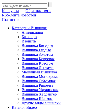
Конкурсы
|
Обратная связь
RSS-лента новостей
Статистика
Категории Вышивки
Аппликация
Блэкворк
Изонить
Вышивка Бисером
Вышивка Гладью
Вышивка Золотом
Вышивка Ковровая
Вышивка Крестом
Вышивка Лентами
Машинная Вышивка
Вышивка Монохром.
Вышивка Объемная
Вышивка Ришелье
Вышивка Украинская
Вышивка Хардангер
Вышивка Шелком
Другие виды вышивки
Каталог Видео