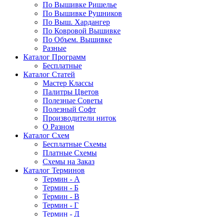
По Вышивке Ришелье
По Вышивке Рушников
По Выш. Хардангер
По Ковровой Вышивке
По Объем. Вышивке
Разные
Каталог Программ
Бесплатные
Каталог Статей
Мастер Классы
Палитры Цветов
Полезные Советы
Полезный Софт
Производители ниток
О Разном
Каталог Схем
Бесплатные Схемы
Платные Схемы
Схемы на Заказ
Каталог Терминов
Термин - А
Термин - Б
Термин - В
Термин - Г
Термин - Д