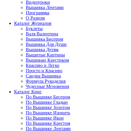
Видеоуроки
Вышивка Лентами
Программы
О Разном
Каталог Журналов
Буклеты
Валя Валентина
Вышивка Бисером
Вышивка Для Души
Вышивка Детям
Вышитые Картины
Вышиваю Крестиком
Красиво и Легко
Просто и Красиво
Сандра Вышивка
Формула Рукоделия
Чудесные Мгновения
Каталог Книг
По Вышивке Бисером
По Вышивке Гладью
По Вышивке Золотом
По Вышивке Изонить
По Вышивке Икон
По Вышивке Крестом
По Вышивке Лентами