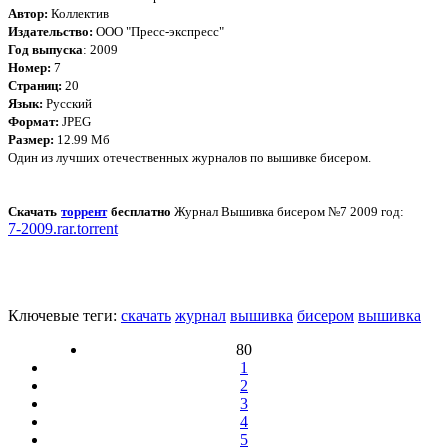
Автор:
Коллектив
Издательство:
ООО "Пресс-экспресс"
Год выпуска
: 2009
Номер:
7
Страниц:
20
Язык:
Русский
Формат:
JPEG
Размер:
12.99 Мб
Один из лучших отечественных журналов по вышивке бисером.
Скачать
торрент
бесплатно
Журнал Вышивка бисером №7 2009 год:
7-2009.rar.torrent
Ключевые теги:
скачать
журнал
вышивка
бисером
вышивка
80
1
2
3
4
5